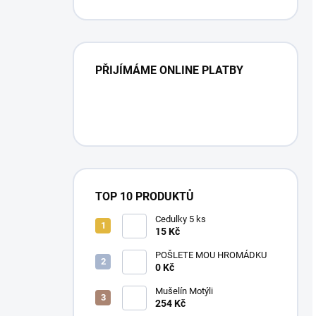
PŘIJÍMÁME ONLINE PLATBY
TOP 10 PRODUKTŮ
Cedulky 5 ks
15 Kč
POŠLETE MOU HROMÁDKU
0 Kč
Mušelín Motýli
254 Kč