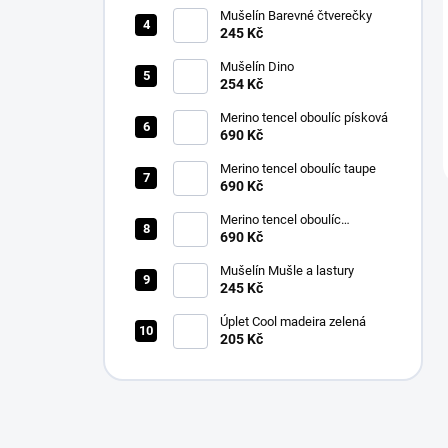
Mušelín Barevné čtverečky
245 Kč
Mušelín Dino
254 Kč
Merino tencel oboulíc písková
690 Kč
Merino tencel oboulíc taupe
690 Kč
Merino tencel oboulíc
starorůžová
690 Kč
Mušelín Mušle a lastury
245 Kč
Úplet Cool madeira zelená
205 Kč