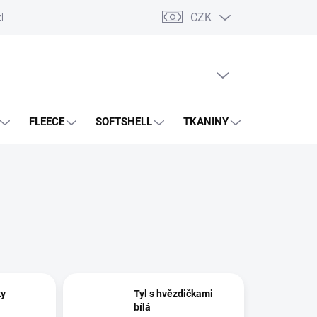
CZK
zboží
PRÁZDNÝ KOŠÍK
NÁKUPNÍ
KOŠÍK
FLEECE
SOFTSHELL
TKANINY
PANELY
ky
Tyl s hvězdičkami
bílá