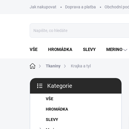
Přejít
Jak nakupovat
Doprava a platba
Obchodní po
na
obsah
VŠE
HROMÁDKA
SLEVY
MERINO
Domů
Tkaniny
Krajka a tyl
P
Kategorie
o
Přeskočit
s
kategorie
t
VŠE
r
HROMÁDKA
a
n
SLEVY
n