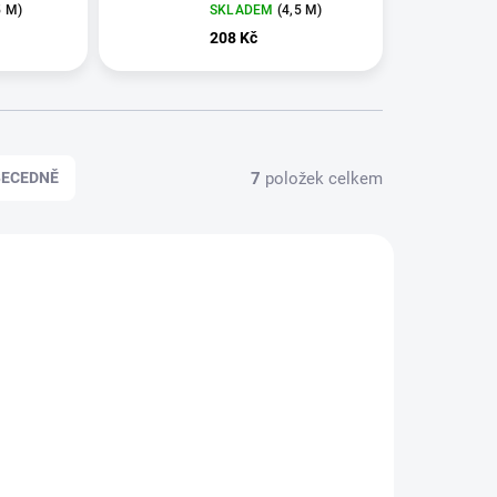
5 M)
SKLADEM
(4,5 M)
208 Kč
7
položek celkem
BECEDNĚ
KLADEM
SKLADEM