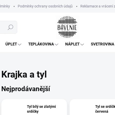
dmínky
Podmínky ochrany osobních údajů
Reklamace a vrácení 
Hledat
ÚPLET
TEPLÁKOVINA
NÁPLET
SVETROVINA
Krajka a tyl
Nejprodávanější
Tyl bílý se zlatými
Tyl se srdíč
srdíčky
červená