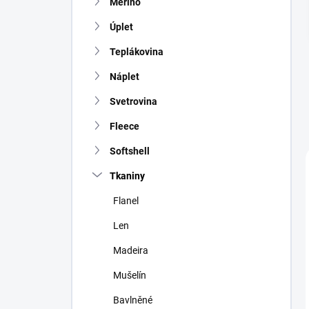
Merino
í
p
Úplet
a
n
Teplákovina
e
Náplet
l
Svetrovina
Fleece
Softshell
Tkaniny
Flanel
Len
Madeira
Mušelín
Bavlněné