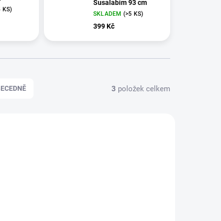
Susalabim 93 cm
5 KS)
SKLADEM
(>5 KS)
399 Kč
3
položek celkem
BECEDNĚ