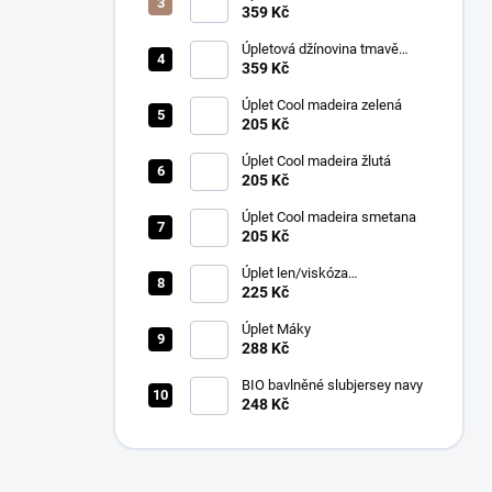
359 Kč
Úpletová džínovina tmavě
modrá
359 Kč
Úplet Cool madeira zelená
205 Kč
Úplet Cool madeira žlutá
205 Kč
Úplet Cool madeira smetana
205 Kč
Úplet len/viskóza
rezavohnědá
225 Kč
Úplet Máky
288 Kč
BIO bavlněné slubjersey navy
248 Kč