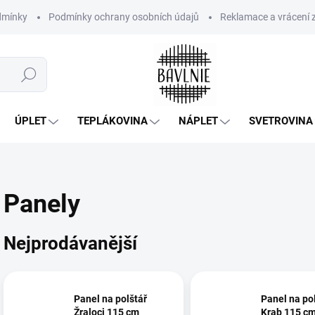
dmínky
Podmínky ochrany osobních údajů
Reklamace a vrácení 
Hledat
ÚPLET
TEPLÁKOVINA
NÁPLET
SVETROVINA
Panely
Nejprodávanější
Panel na polštář
Panel na po
Žraloci 115 cm
Krab 115 c