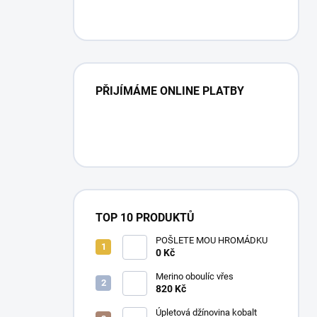
PŘIJÍMÁME ONLINE PLATBY
TOP 10 PRODUKTŮ
POŠLETE MOU HROMÁDKU
0 Kč
Merino oboulíc vřes
820 Kč
Úpletová džínovina kobalt