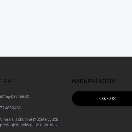
TAKT
NÁKUPNÍ KOŠÍK
info
@
bavlnie.cz
0
ks /
0 Kč
774899430
V naší FB skupině můžete využít
předobjednávky nebo doprodeje.