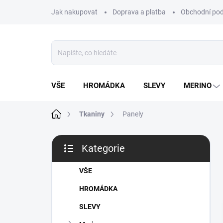
Přejít
Jak nakupovat
Doprava a platba
Obchodní po
na
obsah
VŠE
HROMÁDKA
SLEVY
MERINO
Domů
Tkaniny
Panely
P
Kategorie
o
Přeskočit
s
kategorie
t
VŠE
r
HROMÁDKA
a
n
SLEVY
n