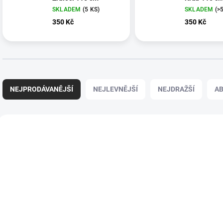
SKLADEM
(5 KS)
SKLADEM
(>
350 Kč
350 Kč
Ř
a
NEJPRODÁVANĚJŠÍ
NEJLEVNĚJŠÍ
NEJDRAŽŠÍ
A
z
e
n
V
í
ý
p
p
r
i
o
s
d
p
u
r
k
o
t
d
ů
u