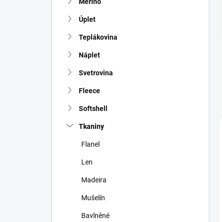
Merino
í
p
Úplet
a
n
Teplákovina
e
Náplet
l
Svetrovina
Fleece
Softshell
Tkaniny
Flanel
Len
Madeira
Mušelín
Bavlněné