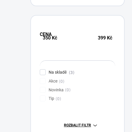
CENA
350
Kč
399
Kč
Na skladě
3
Akce
0
Novinka
0
Tip
0
ROZBALIT FILTR