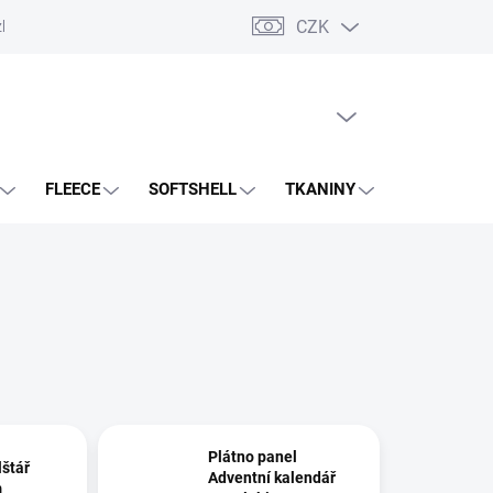
CZK
zboží
PRÁZDNÝ KOŠÍK
NÁKUPNÍ
KOŠÍK
FLEECE
SOFTSHELL
TKANINY
PANELY
Plátno panel
lštář
Adventní kalendář
m