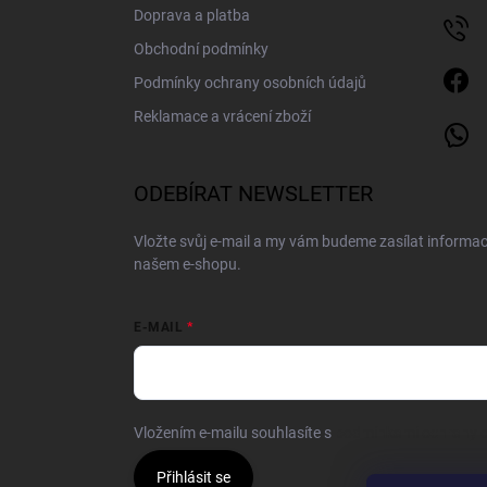
Doprava a platba
Obchodní podmínky
Podmínky ochrany osobních údajů
Reklamace a vrácení zboží
ODEBÍRAT NEWSLETTER
Vložte svůj e-mail a my vám budeme zasílat informa
našem e-shopu.
E-MAIL
Vložením e-mailu souhlasíte s
podmínkami ochrany o
Přihlásit se