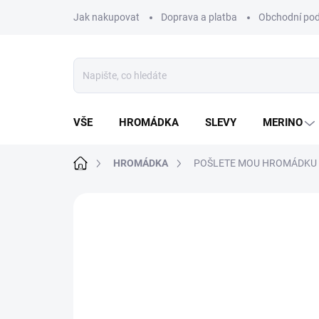
Přejít
Jak nakupovat
Doprava a platba
Obchodní po
na
obsah
VŠE
HROMÁDKA
SLEVY
MERINO
Domů
HROMÁDKA
POŠLETE MOU HROMÁDKU