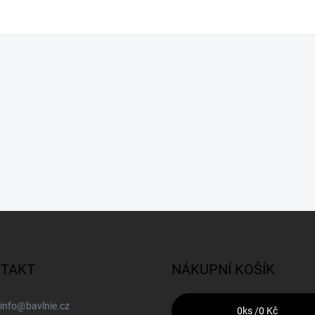
TAKT
NÁKUPNÍ KOŠÍK
info
@
bavlnie.cz
0
ks /
0 Kč