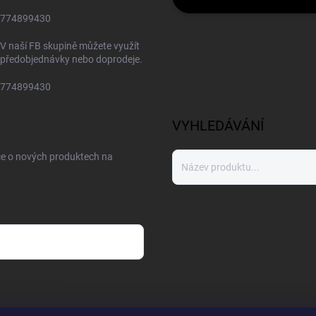
774899430
V naší FB skupině můžete využít
předobjednávky nebo doprodeje.
774899430
VYHLEDÁVÁNÍ
ce o nových produktech na
sobních údajů