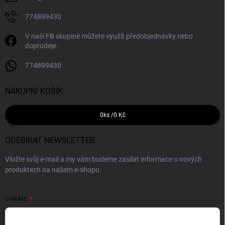
774899430
V naší FB skupině můžete využít předobjednávky nebo
doprodeje.
774899430
NÁKUPNÍ KOŠÍK
0
ks /
0 Kč
ODEBÍRAT NEWSLETTER
Vložte svůj e-mail a my vám budeme zasílat informace o nových
produktech na našem e-shopu.
E-MAIL