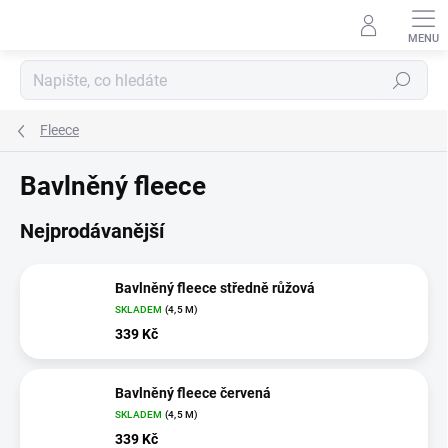
Přejít
na
obsah
Hledat
Fleece
Bavlněný fleece
Nejprodávanější
Bavlněný fleece středně růžová
SKLADEM
(4,5 M)
339 Kč
Bavlněný fleece červená
SKLADEM
(4,5 M)
339 Kč