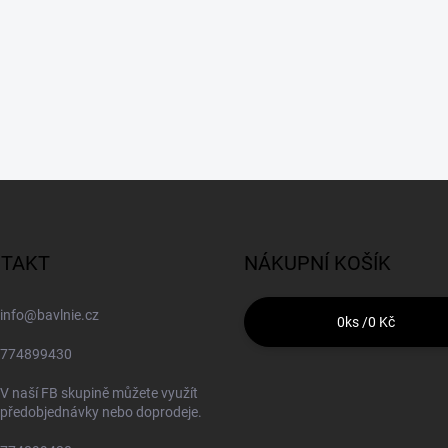
TAKT
NÁKUPNÍ KOŠÍK
info
@
bavlnie.cz
0
ks /
0 Kč
774899430
V naší FB skupině můžete využít
předobjednávky nebo doprodeje.