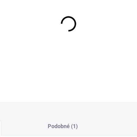
Tyl pro každou princeznu.
Složení
100 % polyester
Šíře
150 cm
Gramáž
90 g/m²
DETAILNÍ INFORMACE
Podobné (1)