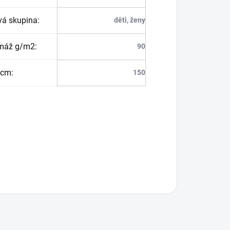
vá skupina
:
děti, ženy
máž g/m2
:
90
 cm
:
150