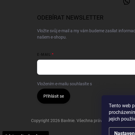
ODEBÍRAT NEWSLETTER
Vložte svůj e-mail a my vám budeme zasílat informa
našem e-shopu.
E-MAIL
Vložením e-mailu souhlasíte s
podmínkami ochrany o
Přihlásit se
Tento web p
procházením
jejich použí
Copyright 2026
Bavlnie
. Všechna práva vyhrazena.
Nastaven