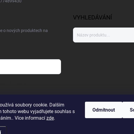
774899430
VYHLEDÁVÁNÍ
ce o nových produktech na
sobních údajů
oužívá soubory cookie. Dalším
Odmítnout
S
 tohoto webu vyjadřujete souhlas s
váním.. Více informací
zde
.
í