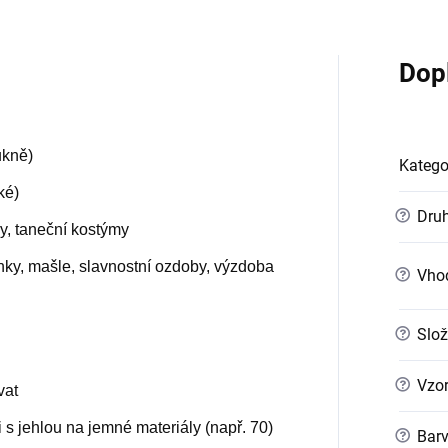
Dop
ukně)
Katego
ké)
?
Druh
ny, taneční kostýmy
nky, mašle, slavnostní ozdoby, výzdoba
?
Vho
?
Slož
?
Vzo
vat
i s jehlou na jemné materiály (např. 70)
?
Bar