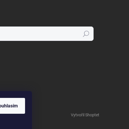
Hledat
ouhlasím
Vytvořil Shoptet