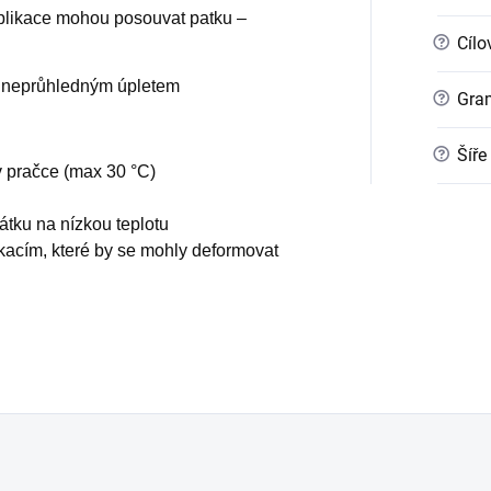
aplikace mohou posouvat patku –
?
Cílo
 neprůhledným úpletem
?
Gra
?
Šíře
v pračce (max 30 °C)
átku na nízkou teplotu
kacím, které by se mohly deformovat