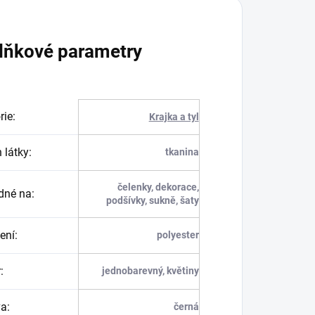
lňkové parametry
rie
:
Krajka a tyl
 látky
:
tkanina
čelenky, dekorace,
dné na
:
podšívky, sukně, šaty
ení
:
polyester
r
:
jednobarevný, květiny
va
:
černá