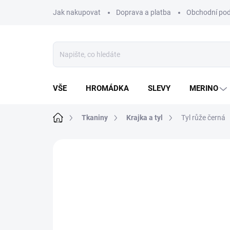
Přejít
Jak nakupovat
Doprava a platba
Obchodní po
na
obsah
VŠE
HROMÁDKA
SLEVY
MERINO
Domů
Tkaniny
Krajka a tyl
Tyl růže černá