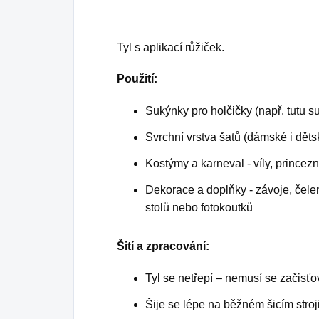
Tyl s aplikací růžiček.
Použití:
Sukýnky pro holčičky (např. tutu s
Svrchní vrstva šatů (dámské i děts
Kostýmy a karneval - víly, princez
Dekorace a doplňky - závoje, čele
stolů nebo fotokoutků
Šití a zpracování:
Tyl se netřepí – nemusí se začisťo
Šije se lépe na běžném šicím stroj