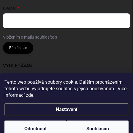
E-MAIL
Vložením e-mailu souhlasíte s
podmínkami ochrany osobních údajů
Přihlásit se
VYHLEDÁVÁNÍ
Hledat
Tento web používá soubory cookie. Dalším procházením
tohoto webu vyjadřujete souhlas s jejich používáním.. Více
informací
zde
.
Nastavení
Copyright 2026
Bavlnie
. Všechna práva vyhrazena.
Vytvořil Shoptet
Odmítnout
Souhlasím