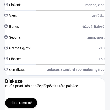
?
Složení
:
merino, vlna
?
Vzor
:
zvířátka
?
Barva
:
růžová, fialová
?
Sezóna
:
zima, sport
?
Gramáž g/m2
:
210
?
Šíře cm
:
150
?
Certifikace
:
Oekotex Standard 100, mulesing free
Diskuze
Buďte první, kdo napíše příspěvek k této položce.
Přidat komentář