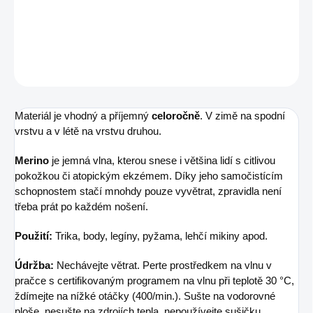
DETAILNÍ INFORMACE
ZEPTAT SE
Materiál je vhodný a příjemný
celoročně
. V zimě na spodní
vrstvu a v létě na vrstvu druhou.
Merino
je jemná vlna, kterou snese i většina lidí s citlivou
pokožkou či atopickým ekzémem. Díky jeho samočistícím
schopnostem stačí mnohdy pouze vyvětrat, zpravidla není
třeba prát po každém nošení.
Použití:
Trika, body, legíny, pyžama, lehčí mikiny apod.
Údržba:
Nechávejte větrat. Perte prostředkem na vlnu v
pračce s certifikovaným programem na vlnu při teplotě 30 °C,
ždímejte na nížké otáčky (400/min.). Sušte na vodorovné
ploše, nesušte na zdrojích tepla, nepoužívejte sušičku,