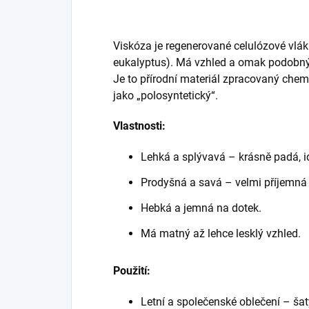
Viskóza je regenerované celulózové vlák
eukalyptus). Má vzhled a omak podobný
Je to přírodní materiál zpracovaný che
jako „polosyntetický“.
Vlastnosti:
Lehká a splývavá – krásně padá, i
Prodyšná a savá – velmi příjemná
Hebká a jemná na dotek.
Má matný až lehce lesklý vzhled.
Použití:
Letní a společenské oblečení – šaty