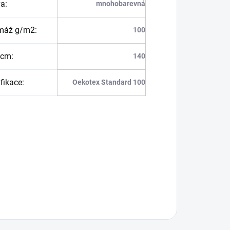
va
:
mnohobarevná
máž g/m2
:
100
 cm
:
140
ifikace
:
Oekotex Standard 100