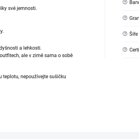
?
Bar
ky své jemnosti.
?
Gra
y.
?
Šíře
dyšnosti a lehkosti.
?
Cert
outfitech, ale v zimě sama o sobě
u teplotu, nepoužívejte sušičku