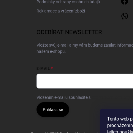
Podmínky ochrany osobních údajů
Reklamace a vrácení zboží
ODEBÍRAT NEWSLETTER
Vložte svůj e-mail a my vám budeme zasílat informa
našem e-shopu.
E-MAIL
Vložením e-mailu souhlasíte s
podmínkami ochrany o
Přihlásit se
Tento web p
procházením
jejich použí