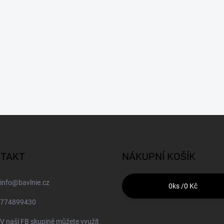
TAKT
NÁKUPNÍ KOŠÍK
info
@
bavlnie.cz
0
ks /
0 Kč
774899430
V naší FB skupině můžete využít