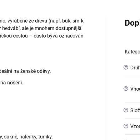
no, vyráběné ze dřeva (např. buk, smrk,
Dop
 hedvábí, ale je mnohem dostupnější.
mickou cestou – často bývá označován
Katego
?
Druh
deální na ženské oděvy.
 na nošení.
?
Vho
?
Slož
?
Vzo
, sukně, halenky, tuniky.