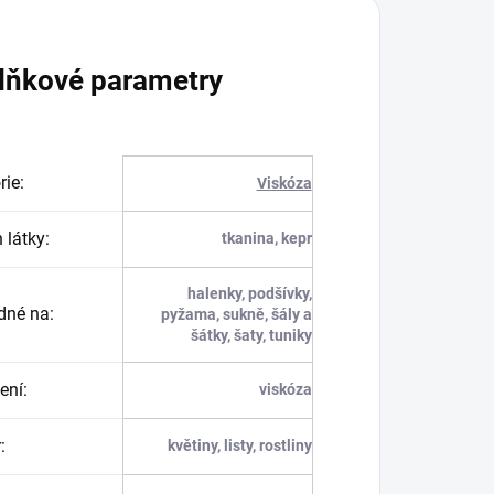
lňkové parametry
rie
:
Viskóza
 látky
:
tkanina, kepr
halenky, podšívky,
dné na
:
pyžama, sukně, šály a
šátky, šaty, tuniky
ení
:
viskóza
r
:
květiny, listy, rostliny