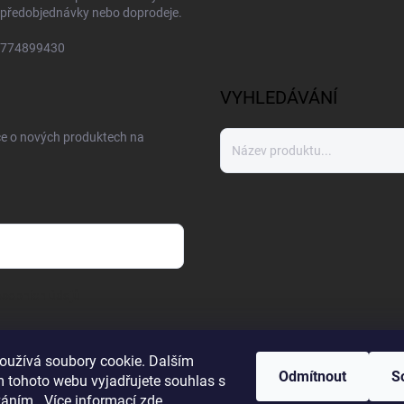
předobjednávky nebo doprodeje.
774899430
VYHLEDÁVÁNÍ
ce o nových produktech na
sobních údajů
oužívá soubory cookie. Dalším
Odmítnout
S
 tohoto webu vyjadřujete souhlas s
váním.. Více informací
zde
.