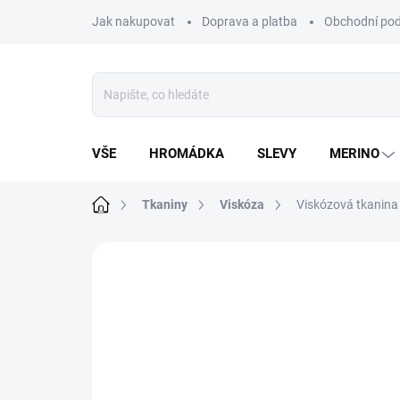
Přejít
Jak nakupovat
Doprava a platba
Obchodní po
na
obsah
VŠE
HROMÁDKA
SLEVY
MERINO
Domů
Tkaniny
Viskóza
Viskózová tkanina