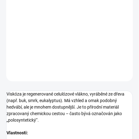
Lehká, splývavá látka hebká na dotek.
Složení
100 % viskóza
Šíře
150 cm
Gramáž
135 g/m²
DETAILNÍ INFORMACE
ZEPTAT SE
Viskóza je regenerované celulózové vlákno, vyráběné ze dřeva
(např. buk, smrk, eukalyptus). Má vzhled a omak podobný
hedvábí, ale je mnohem dostupnější. Je to přírodní materiál
zpracovaný chemickou cestou – často bývá označován jako
„polosyntetický“.
Vlastnosti: