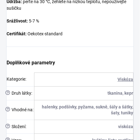
Údržba:
perte na 30 °C, žehlete na nízkou teplotu, nepoužívejte
sušičku
Srážlivost:
5-7 %
Certifikát:
Oekotex-standard
Doplňkové parametry
Kategorie
:
Viskóza
?
Druh látky
:
tkanina, kepr
halenky, podšívky, pyžama, sukně, šály a šátky,
?
Vhodné na
:
šaty, tuniky
?
Složení
:
viskóza