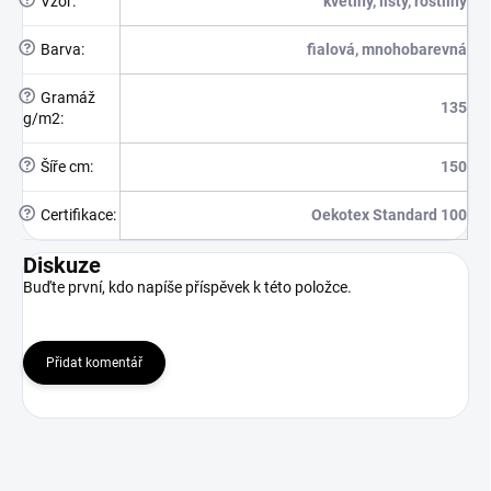
?
Vzor
:
květiny, listy, rostliny
?
Barva
:
fialová, mnohobarevná
?
Gramáž
135
g/m2
:
?
Šíře cm
:
150
?
Certifikace
:
Oekotex Standard 100
Diskuze
Buďte první, kdo napíše příspěvek k této položce.
Přidat komentář