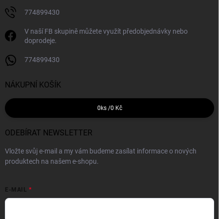
774899430
V naší FB skupině můžete využít předobjednávky nebo
doprodeje.
774899430
NÁKUPNÍ KOŠÍK
0
ks /
0 Kč
ODEBÍRAT NEWSLETTER
Vložte svůj e-mail a my vám budeme zasílat informace o nových
produktech na našem e-shopu.
E-MAIL