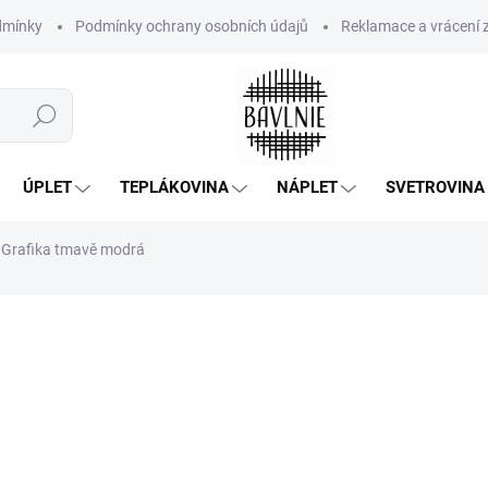
dmínky
Podmínky ochrany osobních údajů
Reklamace a vrácení 
Hledat
ÚPLET
TEPLÁKOVINA
NÁPLET
SVETROVINA
 Grafika tmavě modrá
296 Kč
/ m
244,63 Kč bez DPH
Měrná
SKLADEM
(3 M)
cena:
−
+