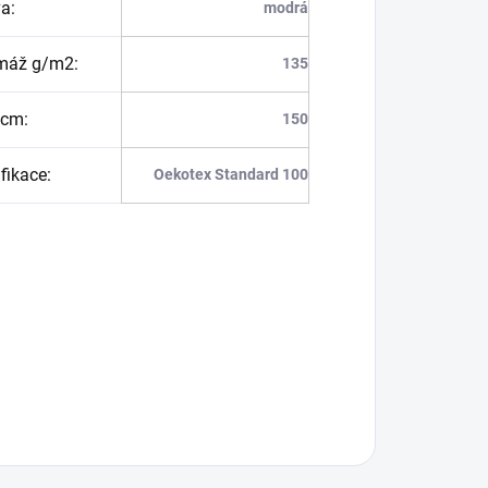
va
:
modrá
máž g/m2
:
135
 cm
:
150
ifikace
:
Oekotex Standard 100