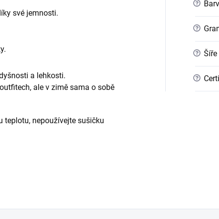
?
Bar
ky své jemnosti.
?
Gra
y.
?
Šíře
dyšnosti a lehkosti.
?
Cert
outfitech, ale v zimě sama o sobě
u teplotu, nepoužívejte sušičku