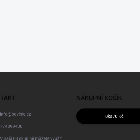
TAKT
NÁKUPNÍ KOŠÍK
info
@
bavlnie.cz
0
ks /
0 Kč
774899430
V naší FB skupině můžete využít