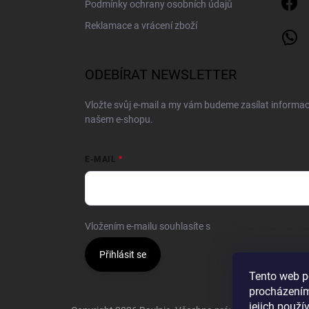
Podmínky ochrany osobních údajů
Reklamace a vrácení zboží
ODEBÍRAT NEWSLETTER
Vložte svůj e-mail a my vám budeme zasílat informa
našem e-shopu.
E-MAIL
Vložením e-mailu souhlasíte s
podmínkami ochrany o
Přihlásit se
Tento web p
procházením
jejich použí