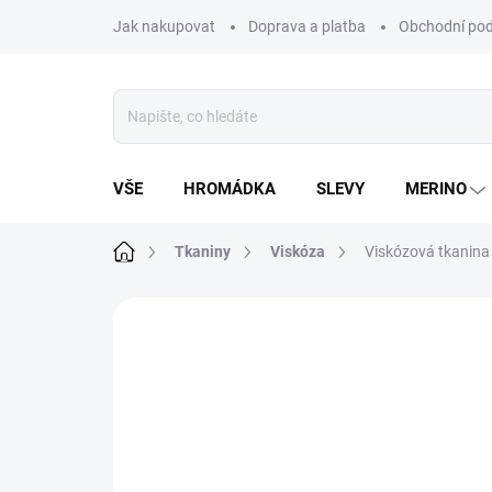
Přejít
Jak nakupovat
Doprava a platba
Obchodní po
na
obsah
VŠE
HROMÁDKA
SLEVY
MERINO
Domů
Tkaniny
Viskóza
Viskózová tkanina