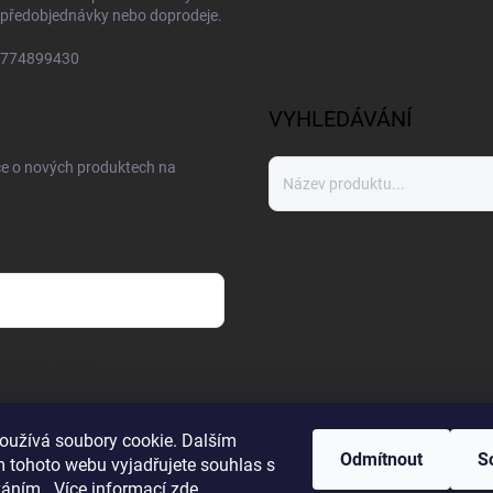
předobjednávky nebo doprodeje.
774899430
VYHLEDÁVÁNÍ
ce o nových produktech na
sobních údajů
oužívá soubory cookie. Dalším
Odmítnout
S
 tohoto webu vyjadřujete souhlas s
váním.. Více informací
zde
.