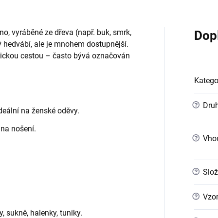
no, vyráběné ze dřeva (např. buk, smrk,
Dop
 hedvábí, ale je mnohem dostupnější.
mickou cestou – často bývá označován
Katego
?
Druh
deální na ženské oděvy.
 na nošení.
?
Vho
?
Slož
?
Vzo
, sukně, halenky, tuniky.