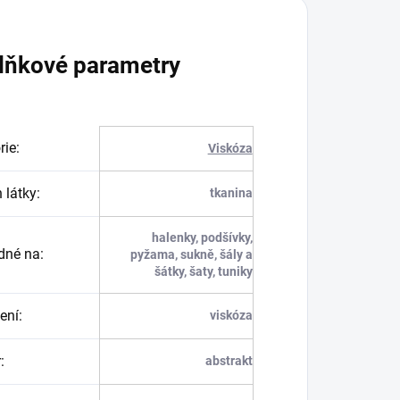
lňkové parametry
rie
:
Viskóza
 látky
:
tkanina
halenky, podšívky,
dné na
:
pyžama, sukně, šály a
šátky, šaty, tuniky
ení
:
viskóza
r
:
abstrakt