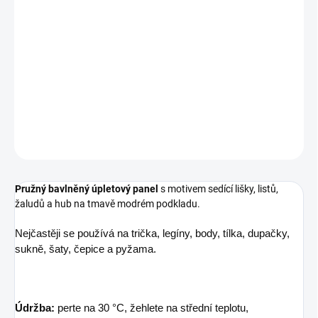
Sedící liška mezi listy a houbami se stane hlavní hrdinkou malého
lesního příběhu.
Složení
95 % bavlna, 5 % elastan
Šíře
53 cm
Gramáž
200 g/m²
DETAILNÍ INFORMACE
ZEPTAT SE
Pružný bavlněný úpletový panel
s motivem sedící lišky, listů,
žaludů a hub na tmavě modrém podkladu.
Nejčastěji se používá na trička, legíny, body, tílka, dupačky,
sukně, šaty, čepice a pyžama.
Údržba:
perte na 30 °C, žehlete na střední teplotu,