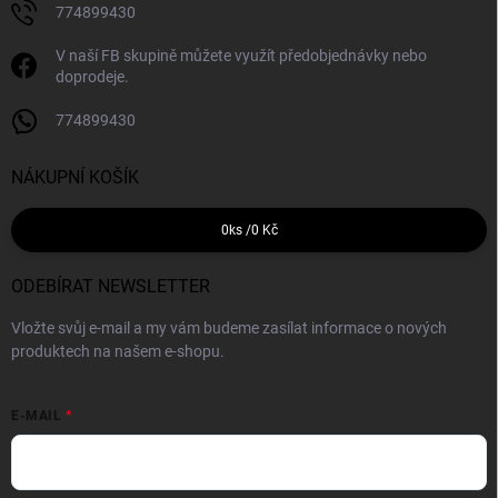
774899430
V naší FB skupině můžete využít předobjednávky nebo
doprodeje.
774899430
NÁKUPNÍ KOŠÍK
0
ks /
0 Kč
ODEBÍRAT NEWSLETTER
Vložte svůj e-mail a my vám budeme zasílat informace o nových
produktech na našem e-shopu.
E-MAIL