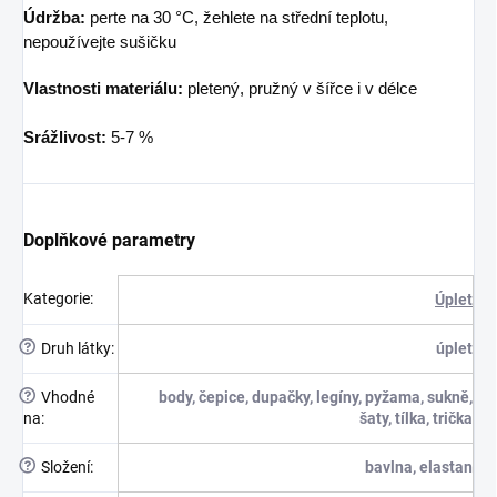
Údržba:
perte na 30 °C, žehlete na střední teplotu,
nepoužívejte sušičku
Vlastnosti materiálu:
pletený, pružný v šířce i v délce
Srážlivost:
5-7 %
Doplňkové parametry
Kategorie
:
Úplet
?
Druh látky
:
úplet
?
Vhodné
body, čepice, dupačky, legíny, pyžama, sukně,
na
:
šaty, tílka, trička
?
Složení
:
bavlna, elastan