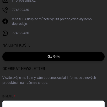
info
@
bavlnie.cz
774899430
V naší FB skupině můžete využít předobjednávky nebo
doprodeje.
774899430
NÁKUPNÍ KOŠÍK
0
ks /
0 Kč
ODEBÍRAT NEWSLETTER
Vložte svůj e-mail a my vám budeme zasílat informace o nových
produktech na našem e-shopu.
E-MAIL