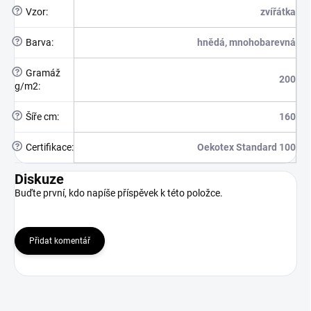
?
Vzor
:
zvířátka
?
Barva
:
hnědá, mnohobarevná
?
Gramáž
200
g/m2
:
?
Šíře cm
:
160
?
Certifikace
:
Oekotex Standard 100
Diskuze
Buďte první, kdo napíše příspěvek k této položce.
Přidat komentář