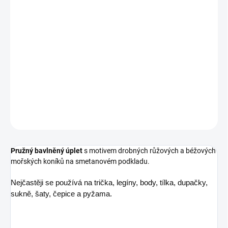
Růžoví mořští koníci na smetanové jsou něžní jako z pohlednice od
moře.
Složení
95 % bavlna, 5 % elastan
Šíře
160 cm
Gramáž
200 g/m²
DETAILNÍ INFORMACE
ZEPTAT SE
Pružný bavlněný úplet
s motivem drobných růžových a béžových
mořských koníků na smetanovém podkladu.
Nejčastěji se používá na trička, legíny, body, tílka, dupačky,
sukně, šaty, čepice a pyžama.