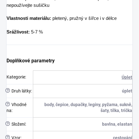
nepoužívejte sušičku
Vlastnosti materiálu:
pletený, pružný v šířce i v délce
Srážlivost:
5-7 %
Doplňkové parametry
Kategorie
:
Úplet
?
Druh látky
:
úplet
?
Vhodné
body, čepice, dupačky, legíny, pyžama, sukně,
na
:
šaty, tílka, trička
?
Složení
:
bavlna, elastan
?
Vzor
:
cestování