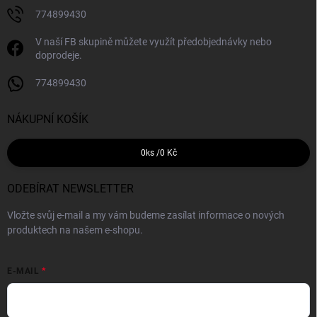
774899430
V naší FB skupině můžete využít předobjednávky nebo
doprodeje.
774899430
NÁKUPNÍ KOŠÍK
0
ks /
0 Kč
ODEBÍRAT NEWSLETTER
Vložte svůj e-mail a my vám budeme zasílat informace o nových
produktech na našem e-shopu.
E-MAIL