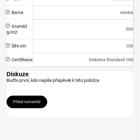
?
Barva
:
modrá
?
Gramáž
200
g/m2
:
?
Šíře cm
:
150
?
Certifikace
:
Oekotex Standard 100
Diskuze
Buďte první, kdo napíše příspěvek k této položce.
Přidat komentář