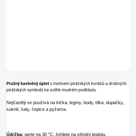
Pirátský koráb na světle modré zve na plavbu za dobrodružstvím.
Složení
95 % bavlna, 5 % elastan
Šíře
150 cm
Gramáž
200 g/m²
DETAILNÍ INFORMACE
ZEPTAT SE
Pružný bavlněný úplet
s motivem pirátských korábů a drobných
pirátských symbolů na světle modrém podkladu.
Nejčastěji se používá na trička, legíny, body, tílka, dupačky,
sukně, šaty, čepice a pyžama.
Údržba:
perte na 30 °C, žehlete na střední teplotu,