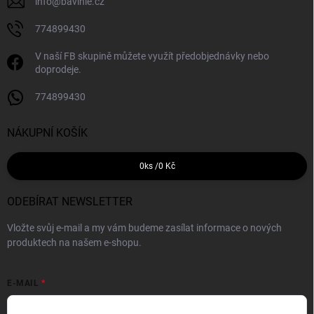
info
@
bavlnie.cz
774899430
V naší FB skupině můžete využít předobjednávky nebo
doprodeje.
774899430
NÁKUPNÍ KOŠÍK
0
ks /
0 Kč
ODEBÍRAT NEWSLETTER
Vložte svůj e-mail a my vám budeme zasílat informace o nových
produktech na našem e-shopu.
E-MAIL