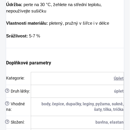
Údržba:
perte na 30 °C, žehlete na střední teplotu,
nepoužívejte sušičku
Vlastnosti materiálu:
pletený, pružný v šířce i v délce
Srážlivost:
5-7 %
Doplňkové parametry
Kategorie
:
Úplet
?
Druh látky
:
úplet
?
Vhodné
body, čepice, dupačky, legíny, pyžama, sukně,
na
:
šaty, tílka, trička
?
Složení
:
bavlna, elastan