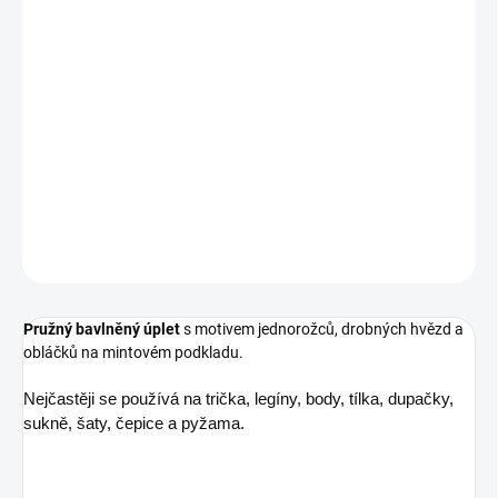
Jednorožec na mintovém podkladu cválá mezi hvězdičkami a
obláčky.
Složení
95 % bavlna, 5 % elastan
Šíře
150 cm
Gramáž
200 g/m²
DETAILNÍ INFORMACE
ZEPTAT SE
Pružný bavlněný úplet
s motivem jednorožců, drobných hvězd a
obláčků na mintovém podkladu.
Nejčastěji se používá na trička, legíny, body, tílka, dupačky,
sukně, šaty, čepice a pyžama.