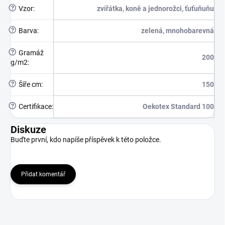
?
Vzor
:
zvířátka, koně a jednorožci, ťuťuňuňu
?
Barva
:
zelená, mnohobarevná
?
Gramáž
200
g/m2
:
?
Šíře cm
:
150
?
Certifikace
:
Oekotex Standard 100
Diskuze
Buďte první, kdo napíše příspěvek k této položce.
Přidat komentář