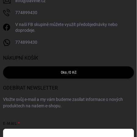
info
@
bavlnie.cz
774899430
V naší FB skupině můžete využít předobjednávky nebo
doprodeje.
774899430
NÁKUPNÍ KOŠÍK
0
ks /
0 Kč
ODEBÍRAT NEWSLETTER
Vložte svůj e-mail a my vám budeme zasílat informace o nových
produktech na našem e-shopu.
E-MAIL