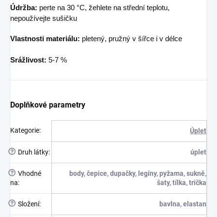
Údržba:
perte na 30 °C, žehlete na střední teplotu,
nepoužívejte sušičku
Vlastnosti materiálu:
pletený, pružný v šířce i v délce
Srážlivost:
5-7 %
Doplňkové parametry
Kategorie
:
Úplet
?
Druh látky
:
úplet
?
Vhodné
body, čepice, dupačky, legíny, pyžama, sukně,
na
:
šaty, tílka, trička
?
Složení
:
bavlna, elastan