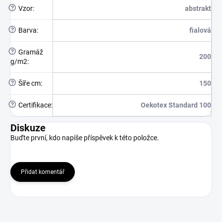
?
Vzor
:
abstrakt
?
Barva
:
fialová
?
Gramáž
200
g/m2
:
?
Šíře cm
:
150
?
Certifikace
:
Oekotex Standard 100
Diskuze
Buďte první, kdo napíše příspěvek k této položce.
Přidat komentář