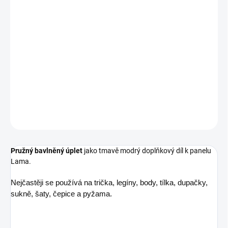
Tmavě modrý doplněk k panelu Lama nechá hlavní motiv vyznít
naplno.
Složení
95 % bavlna, 5 % elastan
Šíře
150 cm
Gramáž
200 g/m²
DETAILNÍ INFORMACE
ZEPTAT SE
Pružný bavlněný úplet
jako tmavě modrý doplňkový díl k panelu
Lama.
Nejčastěji se používá na trička, legíny, body, tílka, dupačky,
sukně, šaty, čepice a pyžama.