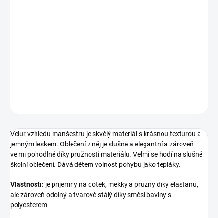
Materiál manšestrového vzhledu s pružností úpletu.
Složení
73 % bavlna, 22 % polyester, 5 % elastan
Šíře
155 cm
Gramáž
320 g/m²
DETAILNÍ INFORMACE
ZEPTAT SE
Velur vzhledu manšestru je skvělý materiál s krásnou texturou a
jemným leskem. Oblečení z něj je slušné a elegantní a zároveň
velmi pohodlné díky pružnosti materiálu. Velmi se hodí na slušné
školní oblečení. Dává dětem volnost pohybu jako tepláky.
Vlastnosti:
je příjemný na dotek, měkký a pružný díky elastanu,
ale zároveň odolný a tvarově stálý díky směsi bavlny s
polyesterem