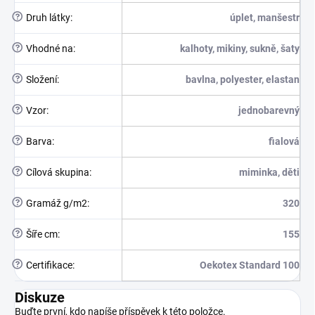
?
Druh látky
:
úplet, manšestr
?
Vhodné na
:
kalhoty, mikiny, sukně, šaty
?
Složení
:
bavlna, polyester, elastan
?
Vzor
:
jednobarevný
?
Barva
:
fialová
?
Cílová skupina
:
miminka, děti
?
Gramáž g/m2
:
320
?
Šíře cm
:
155
?
Certifikace
:
Oekotex Standard 100
Diskuze
Buďte první, kdo napíše příspěvek k této položce.