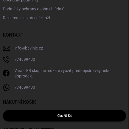
Obchodní podmínky
Podmínky ochrany osobních údajů
Reklamace a vrácení zboží
KONTAKT
info
@
bavlnie.cz
774899430
V naší FB skupině můžete využít předobjednávky nebo
doprodeje.
774899430
NÁKUPNÍ KOŠÍK
0
ks /
0 Kč