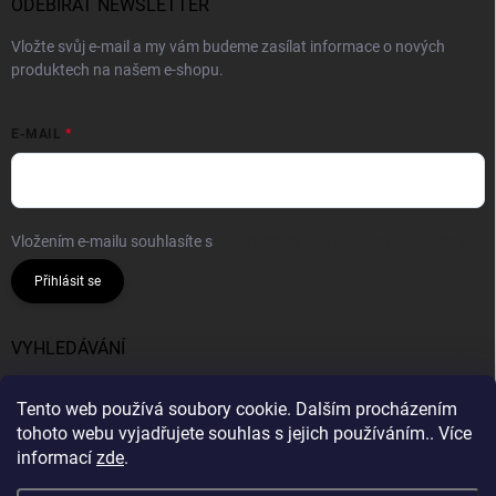
ODEBÍRAT NEWSLETTER
Vložte svůj e-mail a my vám budeme zasílat informace o nových
produktech na našem e-shopu.
E-MAIL
Vložením e-mailu souhlasíte s
podmínkami ochrany osobních údajů
Přihlásit se
VYHLEDÁVÁNÍ
Hledat
Tento web používá soubory cookie. Dalším procházením
tohoto webu vyjadřujete souhlas s jejich používáním.. Více
informací
zde
.