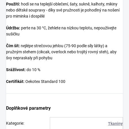
Použití:
hodí se na teplejší oblečení, šaty, sukně, kalhoty, mikiny
nebo dětské soupravy - díky své pružnosti je pohodlný na nošení
pro miminka i dospělé
Údržba:
perte na 30 °C, žehlete na nízkou teplotu, nepoužívejte
sušičku
Čím šít:
nejlépe strečovou jehlou (75-90 podle síly látky) a
pružným stehem (cikcak, overlock nebo trojitý rovný steh), aby
švy nepraskaly při pohybu
Srážlivost:
do 10 %
Certifikát:
Oekotex Standard 100
Doplňkové parametry
Kategorie
:
Tkaniny