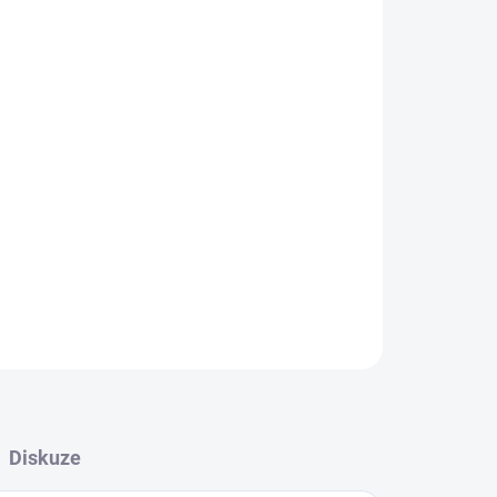
du s pružností úpletu.
lna, 22 % polyester, 5 % elastan
ZEPTAT SE
Diskuze