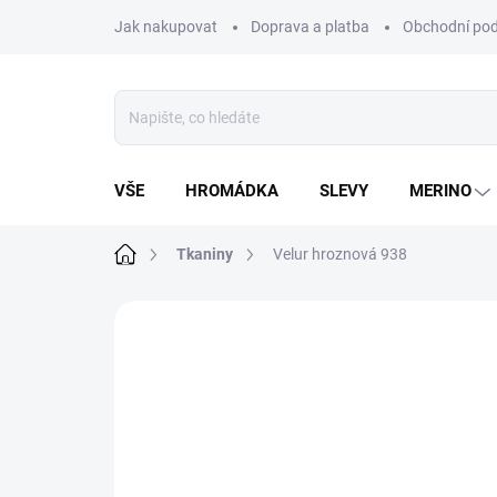
Přejít
Jak nakupovat
Doprava a platba
Obchodní po
na
obsah
VŠE
HROMÁDKA
SLEVY
MERINO
Domů
Tkaniny
Velur hroznová 938