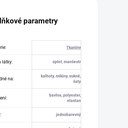
lňkové parametry
rie
:
Tkaniny
 látky
:
úplet, manšestr
kalhoty, mikiny, sukně,
dné na
:
šaty
bavlna, polyester,
ení
:
elastan
r
:
jednobarevný