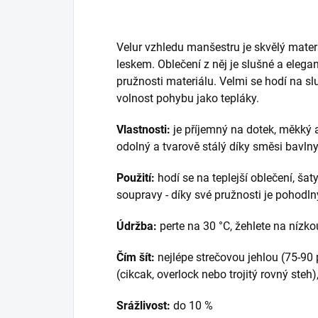
Velur vzhledu manšestru je skvělý mater
leskem. Oblečení z něj je slušné a elega
pružnosti materiálu. Velmi se hodí na s
volnost pohybu jako tepláky.
Vlastnosti:
je příjemný na dotek, měkký a
odolný a tvarově stálý díky směsi bavln
Použití:
hodí se na teplejší oblečení, šat
soupravy - díky své pružnosti je pohodl
Údržba:
perte na 30 °C, žehlete na nízko
Čím šít:
nejlépe strečovou jehlou (75-90 
(cikcak, overlock nebo trojitý rovný steh
Srážlivost:
do 10 %