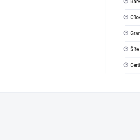
?
Bar
?
Cílo
?
Gra
?
Šíře
?
Cert