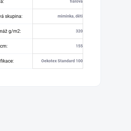
va
:
fialová
vá skupina
:
miminka, děti
máž g/m2
:
320
 cm
:
155
ifikace
:
Oekotex Standard 100