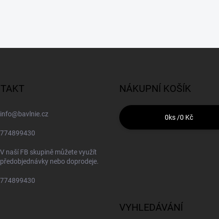
TAKT
NÁKUPNÍ KOŠÍK
info
@
bavlnie.cz
0
ks /
0 Kč
774899430
V naší FB skupině můžete využít
předobjednávky nebo doprodeje.
774899430
VYHLEDÁVÁNÍ