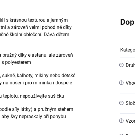
iál s krásnou texturou a jemným
Dop
ntní a zároveň velmi pohodlné díky
lušné školní oblečení. Dává dětem
Katego
 pružný díky elastanu, ale zároveň
y s polyesterem
?
Druh
y, sukně, kalhoty, mikiny nebo dětské
ný na nošení pro miminka i dospělé
?
Vho
u teplotu, nepoužívejte sušičku
?
Slož
podle síly látky) a pružným stehem
), aby švy nepraskaly při pohybu
?
Vzo