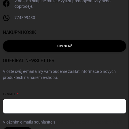
V naší FB skupině můžete využít předobjednávky nebo
doprodeje.
774899430
NÁKUPNÍ KOŠÍK
0
ks /
0 Kč
ODEBÍRAT NEWSLETTER
Vložte svůj e-mail a my vám budeme zasílat informace o nových
produktech na našem e-shopu.
E-MAIL
Vložením e-mailu souhlasíte s
podmínkami ochrany osobních údajů