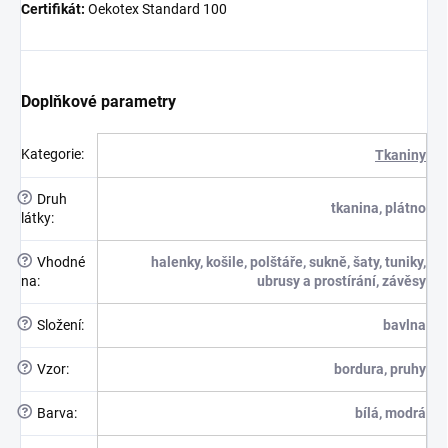
Certifikát:
Oekotex Standard 100
Doplňkové parametry
Kategorie
:
Tkaniny
?
Druh
tkanina, plátno
látky
:
?
Vhodné
halenky, košile, polštáře, sukně, šaty, tuniky,
na
:
ubrusy a prostírání, závěsy
?
Složení
:
bavlna
?
Vzor
:
bordura, pruhy
?
Barva
:
bílá, modrá