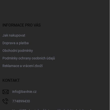
á
p
a
t
í
INFORMACE PRO VÁS
Jak nakupovat
Doprava a platba
Obchodní podmínky
Podmínky ochrany osobních údajů
Reklamace a vrácení zboží
KONTAKT
info
@
bavlnie.cz
774899430