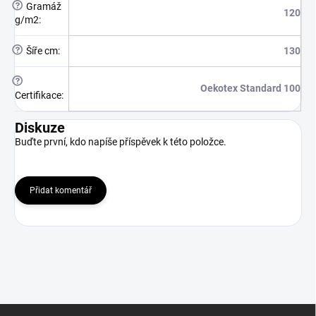
?
Gramáž
120
g/m2
:
?
Šíře cm
:
130
?
Oekotex Standard 100
Certifikace
:
Diskuze
Buďte první, kdo napíše příspěvek k této položce.
Přidat komentář
Z