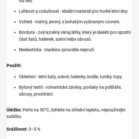
na tělo.
Lehkost a vzdušnost - ideální materiál pro horké letní dny.
Vzhled - matný, jemný, s bohatým vyšívaným vzorem.
Bordura - zvýrazněný okraj látky, který je ideální pro spodní
část šatů, halenek, sukní nebo ubrusů.
Neelastická - madeira zpravidla nepruží.
Použití:
Oblečení - letní šaty, sukně, halenky, košile, tuniky, topy.
Bytový textil - romantické závěsy, povlaky na polštáře,
ubrusy, prostírání.
Údržba:
Perte na 30°C, žehlete na střední teplotu, nepoužívejte
sušičku.
Srážlivost:
3–5 %