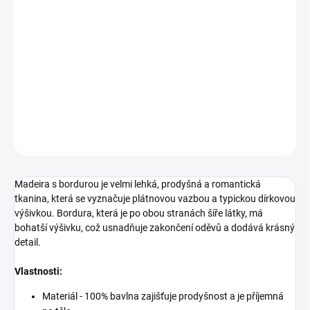
Plátno s dírkovou výšivkou a okrajem - bordurou, dodává látce
jemný detail.
Složení
100 % bavlna
Šíře
130 cm
Gramáž
120 g/m²
DETAILNÍ INFORMACE
ZEPTAT SE
Madeira s bordurou je velmi lehká, prodyšná a romantická
tkanina, která se vyznačuje plátnovou vazbou a typickou dírkovou
výšivkou. Bordura, která je po obou stranách šíře látky, má
bohatší výšivku, což usnadňuje zakončení oděvů a dodává krásný
detail.
Vlastnosti:
Materiál - 100% bavlna zajišťuje prodyšnost a je příjemná