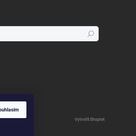
Hledat
ouhlasím
Vytvořil Shoptet