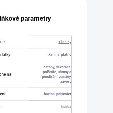
lňkové parametry
rie
:
Tkaniny
 látky
:
tkanina, plátno
batohy, dekorace,
polštáře, ubrusy a
dné na
:
prostírání, zástěry,
závěsy
ení
:
bavlna, polyester
r
:
hudba