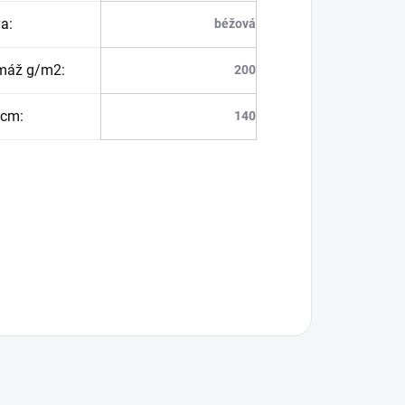
va
:
béžová
máž g/m2
:
200
 cm
:
140