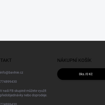
TAKT
NÁKUPNÍ KOŠÍK
info
@
bavlnie.cz
0
ks /
0 Kč
774899430
V naší FB skupině můžete využít
předobjednávky nebo doprodeje.
774899430