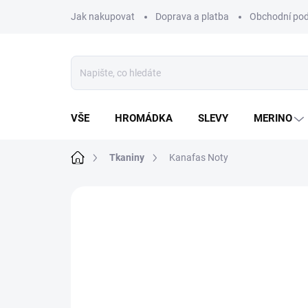
Přejít
Jak nakupovat
Doprava a platba
Obchodní po
na
obsah
VŠE
HROMÁDKA
SLEVY
MERINO
Domů
Tkaniny
Kanafas Noty