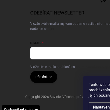
ODEBÍRAT NEWSLETTER
Vložte svůj e-mail a my vám budeme zasílat informa
našem e-shopu.
E-MAIL
Vložením e-mailu souhlasíte s
podmínkami ochrany o
Přihlásit se
Tento web p
procházením
jejich použí
Copyright 2026
Bavlnie
. Všechna práva vyhrazena.
Nastaven
Odstoupit od smlouvy