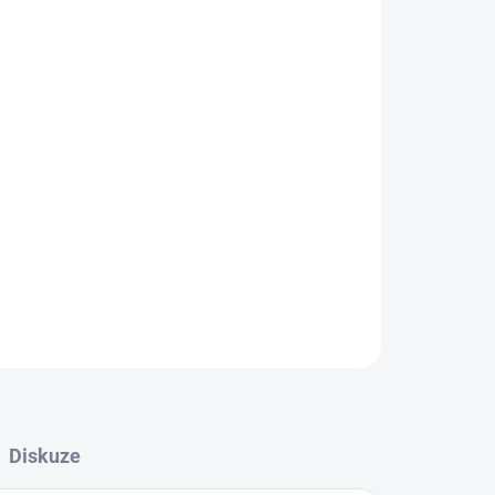
.
% polyester
ZEPTAT SE
Diskuze