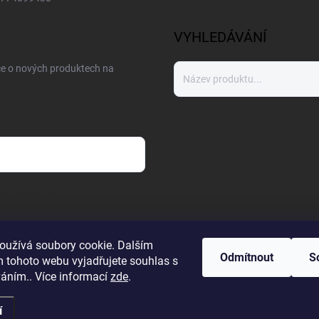
VYHLEDÁVÁNÍ
ce o nových produktech na
sobních údajů
oužívá soubory cookie. Dalším
Odmítnout
S
 tohoto webu vyjadřujete souhlas s
váním.. Více informací
zde
.
í