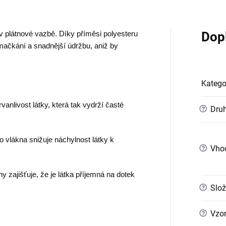
Dop
í v plátnové vazbě. Díky příměsi polyesteru
 mačkání a snadnější údržbu, aniž by
Katego
vanlivost látky, která tak vydrží časté
?
Druh
vlákna snižuje náchylnost látky k
?
Vho
 zajišťuje, že je látka příjemná na dotek
?
Slož
?
Vzo