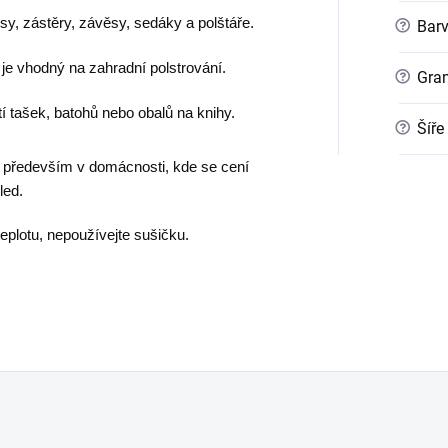
rusy, zástěry, závěsy, sedáky a polštáře.
?
Bar
 je vhodný na zahradní polstrování.
?
Gra
í tašek, batohů nebo obalů na knihy.
?
Šíře
 to především v domácnosti, kde se cení
led.
teplotu, nepoužívejte sušičku.