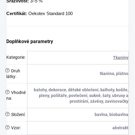
Srážlivost:
3–5 %
Certifikát:
Oekotex Standard 100
Doplňkové parametry
Kategorie
:
Tkaniny
?
Druh
tkanina, plátno
látky
:
batohy, dekorace, dětské oblečení, kalhoty, košile,
?
Vhodné
pleny, polštáře, povlečení, sukně, šaty, ubrusy a
na
:
prostírání, závěsy, zavinovačky
?
Složení
:
bavlna, biobavlna
?
Vzor
:
abstrakt