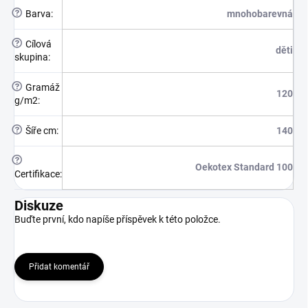
?
Barva
:
mnohobarevná
?
Cílová
děti
skupina
:
?
Gramáž
120
g/m2
:
?
Šíře cm
:
140
?
Oekotex Standard 100
Certifikace
:
Diskuze
Buďte první, kdo napíše příspěvek k této položce.
Přidat komentář