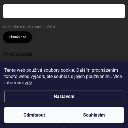
Vložením e-mailu souhlasíte s
podmínkami ochrany osobních údajů
Přihlásit se
VYHLEDÁVÁNÍ
Hledat
Tento web používá soubory cookie. Dalším procházením
tohoto webu vyjadřujete souhlas s jejich používáním.. Více
informací
zde
.
Nastavení
Copyright 2026
Bavlnie
. Všechna práva vyhrazena.
Vytvořil Shoptet
Odmítnout
Souhlasím
Odstoupit od smlouvy