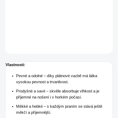
Plátno z kterého vytvoříte originální kousek.
Složení
100 % biobavlna
Šíře
140 cm
Gramáž
120 g/m²
DETAILNÍ INFORMACE
ZEPTAT SE
Vlastnosti:
Pevné a odolné – díky plátnové vazbě má látka
vysokou pevnost a trvanlivost.
Prodyšné a savé – skvěle absorbuje vlhkost a je
příjemné na nošení i v horkém počasí.
Měkké a hebké – s každým praním se stává ještě
měkčí a příjemnější.