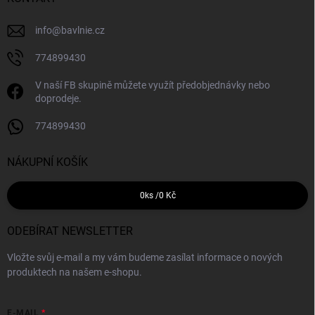
info
@
bavlnie.cz
774899430
V naší FB skupině můžete využít předobjednávky nebo
doprodeje.
774899430
NÁKUPNÍ KOŠÍK
0
ks /
0 Kč
ODEBÍRAT NEWSLETTER
Vložte svůj e-mail a my vám budeme zasílat informace o nových
produktech na našem e-shopu.
E-MAIL