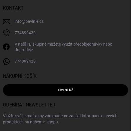
KONTAKT
info
@
bavlnie.cz
774899430
V naší FB skupině můžete využít předobjednávky nebo
doprodeje.
774899430
NÁKUPNÍ KOŠÍK
0
ks /
0 Kč
ODEBÍRAT NEWSLETTER
Vložte svůj e-mail a my vám budeme zasílat informace o nových
produktech na našem e-shopu.