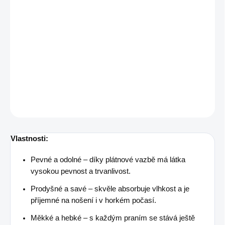
Plátno které potěší malou slečnu.
Složení
100 % biobavlna
Šíře
140 cm
Gramáž
120 g/m²
DETAILNÍ INFORMACE
ZEPTAT SE
Vlastnosti:
Pevné a odolné – díky plátnové vazbě má látka
vysokou pevnost a trvanlivost.
Prodyšné a savé – skvěle absorbuje vlhkost a je
příjemné na nošení i v horkém počasí.
Měkké a hebké – s každým praním se stává ještě