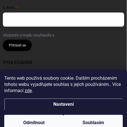
E-MAIL
Vložením e-mailu souhlasíte s
podmínkami ochrany osobních údajů
Přihlásit se
VYHLEDÁVÁNÍ
Hledat
Tento web používá soubory cookie. Dalším procházením
tohoto webu vyjadřujete souhlas s jejich používáním.. Více
informací
zde
.
Nastavení
Copyright 2026
Bavlnie
. Všechna práva vyhrazena.
Vytvořil Shoptet
Odmítnout
Souhlasím