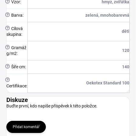
?
Vzor
:
hmyz, zvířátka
?
Barva
:
zelená, mnohobarevná
?
Cílová
děti
skupina
:
?
Gramáž
120
g/m2
:
?
Šíře cm
:
140
?
Oekotex Standard 100
Certifikace
:
Diskuze
Buďte první, kdo napíše příspěvek k této položce.
Přidat komentář