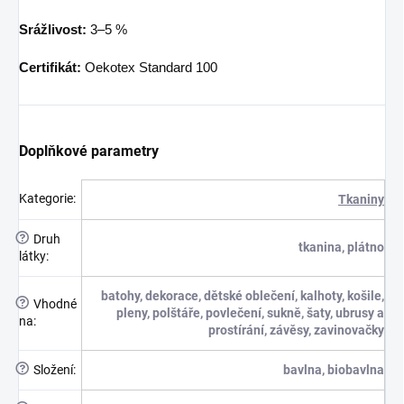
Srážlivost:
3–5 %
Certifikát:
Oekotex Standard 100
Doplňkové parametry
Kategorie
:
Tkaniny
?
Druh
tkanina, plátno
látky
:
batohy, dekorace, dětské oblečení, kalhoty, košile,
?
Vhodné
pleny, polštáře, povlečení, sukně, šaty, ubrusy a
na
:
prostírání, závěsy, zavinovačky
?
Složení
:
bavlna, biobavlna