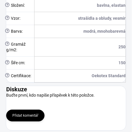
?
Složení
:
bavlna, elastan
?
Vzor
:
strašidla a obludy, vesmír
?
Barva
:
modrá, mnohobarevná
?
Gramáž
250
g/m2
:
?
Šíře cm
:
150
?
Certifikace
:
Oekotex Standard
Diskuze
Buďte první, kdo napíše příspěvek k této položce.
Přidat komentář