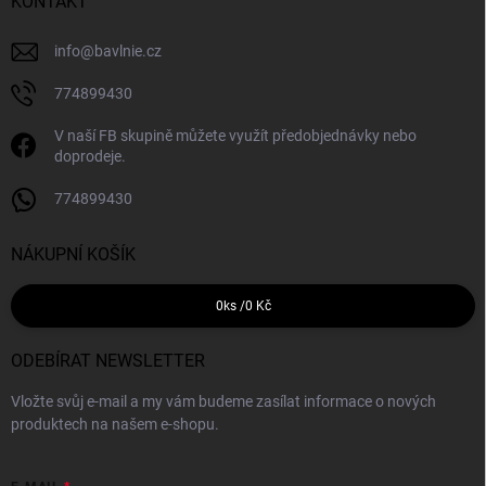
KONTAKT
info
@
bavlnie.cz
774899430
V naší FB skupině můžete využít předobjednávky nebo
doprodeje.
774899430
NÁKUPNÍ KOŠÍK
0
ks /
0 Kč
ODEBÍRAT NEWSLETTER
Vložte svůj e-mail a my vám budeme zasílat informace o nových
produktech na našem e-shopu.