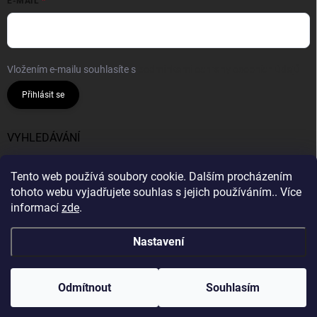
E-MAIL
Vložením e-mailu souhlasíte s
podmínkami ochrany osobních údajů
Přihlásit se
VYHLEDÁVÁNÍ
Hledat
Tento web používá soubory cookie. Dalším procházením
tohoto webu vyjadřujete souhlas s jejich používáním.. Více
informací
zde
.
Nastavení
Copyright 2026
Bavlnie
. Všechna práva vyhrazena.
Vytvořil Shoptet
Odmítnout
Souhlasím
Odstoupit od smlouvy