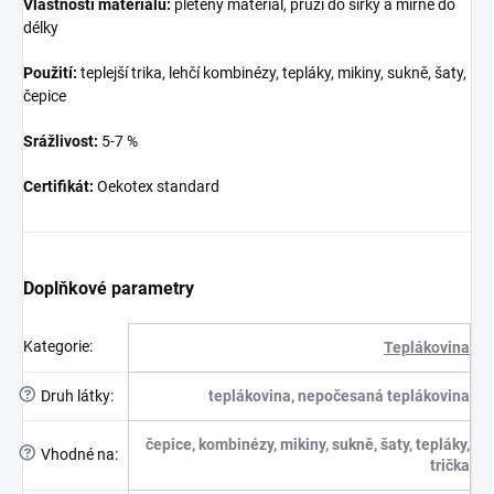
Vlastnosti materiálu:
pletený materiál, pruží do šířky a mírně do
délky
Použití:
teplejší trika, lehčí kombinézy, tepláky, mikiny, sukně, šaty,
čepice
Srážlivost:
5-7 %
Certifikát:
Oekotex standard
Doplňkové parametry
Kategorie
:
Teplákovina
?
Druh látky
:
teplákovina, nepočesaná teplákovina
čepice, kombinézy, mikiny, sukně, šaty, tepláky,
?
Vhodné na
:
trička