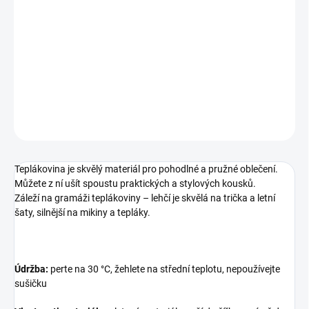
Bavlněná teplákovina.
Složení
95 % bavlna, 5 % elastan
Šíře
150 cm
Gramáž
250 g/m²
DETAILNÍ INFORMACE
ZEPTAT SE
Teplákovina je skvělý materiál pro pohodlné a pružné oblečení.
Můžete z ní ušít spoustu praktických a stylových kousků.
Záleží na gramáži teplákoviny – lehčí je skvělá na trička a letní
šaty, silnější na mikiny a tepláky.
Údržba:
perte na 30 °C, žehlete na střední teplotu, nepoužívejte
sušičku