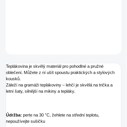
Gramáž
240 g/m²
DETAILNÍ INFORMACE
ZEPTAT SE
Teplákovina je skvělý materiál pro pohodlné a pružné
oblečení. Můžete z ní ušít spoustu praktických a stylových
kousků.
Záleží na gramáži teplákoviny – lehčí je skvělá na trička a
letní šaty, silnější na mikiny a tepláky.
Údržba:
perte na 30 °C, žehlete na střední teplotu,
nepoužívejte sušičku