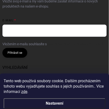
Vložte svůj e-mail a my vám budeme zasílat informace o nových
produktech na našem e-shopu.
E-MAIL
Vložením e-mailu souhlasíte s
podmínkami ochrany osobních údajů
Přihlásit se
VYHLEDÁVÁNÍ
Hledat
Tento web používá soubory cookie. Dalším procházením
tohoto webu vyjadřujete souhlas s jejich používáním.. Více
informací
zde
.
Nastavení
Copyright 2026
Bavlnie
. Všechna práva vyhrazena.