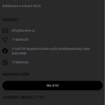
Reklamace a vrácení zboží
KONTAKT
info
@
bavlnie.cz
774899430
V naší FB skupině můžete využít předobjednávky nebo
doprodeje.
774899430
NÁKUPNÍ KOŠÍK
0
ks /
0 Kč
ODEBÍRAT NEWSLETTER