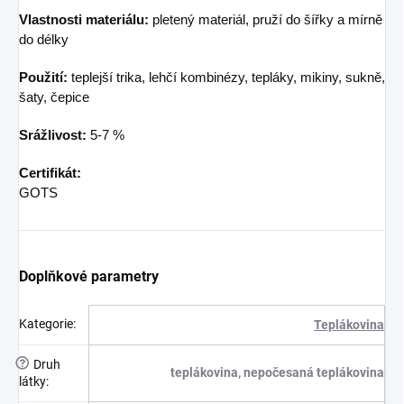
Vlastnosti materiálu:
pletený materiál, pruží do šířky a mírně
do délky
Použití:
teplejší trika, lehčí kombinézy, tepláky, mikiny, sukně,
šaty, čepice
Srážlivost:
5-7 %
Certifikát:
GOTS
Doplňkové parametry
Kategorie
:
Teplákovina
?
Druh
teplákovina, nepočesaná teplákovina
látky
: