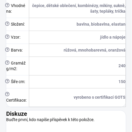
?
Vhodné
čepice, dětské oblečení, kombinézy, mikiny, sukně,
na
:
šaty, tepláky, trička
?
Složení
:
bavlna, biobavlna, elastan
?
Vzor
:
jídlo a nápoje
?
Barva
:
růžová, mnohobarevná, oranžová
?
Gramáž
240
g/m2
:
?
Šíře cm
:
150
?
vyrobeno s certifikací GOTS
Certifikace
:
Diskuze
Buďte první, kdo napíše příspěvek k této položce.