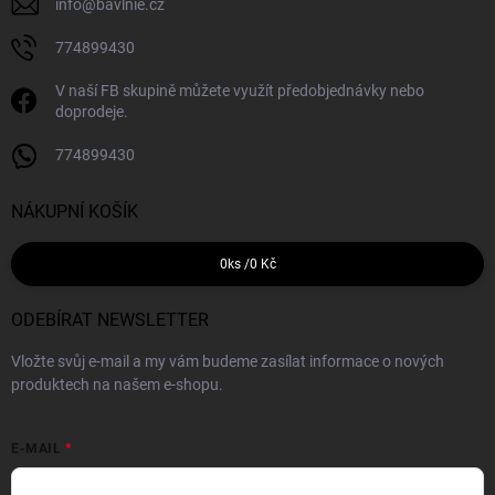
info
@
bavlnie.cz
774899430
V naší FB skupině můžete využít předobjednávky nebo
doprodeje.
774899430
NÁKUPNÍ KOŠÍK
0
ks /
0 Kč
ODEBÍRAT NEWSLETTER
Vložte svůj e-mail a my vám budeme zasílat informace o nových
produktech na našem e-shopu.
E-MAIL