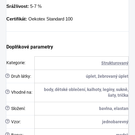
Srážlivost:
5-7 %
Certifikát:
Oekotex Standard 100
Doplňkové parametry
Kategorie
:
Strukturovaný
?
Druh látky
:
úplet, žebrovaný úplet
body, dětské oblečení, kalhoty, legíny, sukně,
?
Vhodné na
:
šaty, trička
?
Složení
:
bavlna, elastan
?
Vzor
:
jednobarevný
?