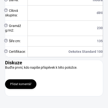
Barva
:
modrá
?
Cílová
děti
skupina
:
?
Gramáž
230
g/m2
:
?
Šíře cm
:
135
?
Certifikace
:
Oekotex Standard 100
Diskuze
Buďte první, kdo napíše příspěvek k této položce.
Přidat komentář