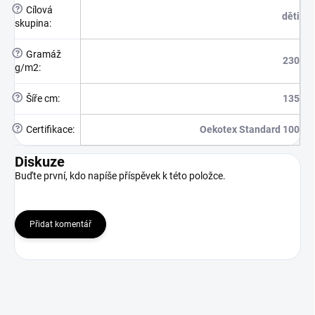
?
Cílová
děti
skupina
:
?
Gramáž
230
g/m2
:
?
Šíře cm
:
135
?
Certifikace
:
Oekotex Standard 100
Diskuze
Buďte první, kdo napíše příspěvek k této položce.
Přidat komentář