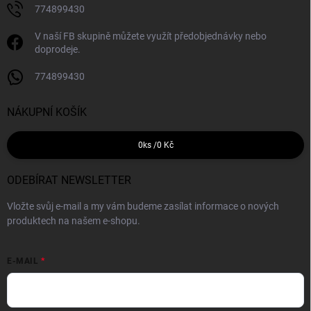
774899430
V naší FB skupině můžete využít předobjednávky nebo
doprodeje.
774899430
NÁKUPNÍ KOŠÍK
0
ks /
0 Kč
ODEBÍRAT NEWSLETTER
Vložte svůj e-mail a my vám budeme zasílat informace o nových
produktech na našem e-shopu.
E-MAIL