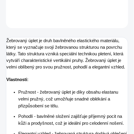
DETAILNÍ INFORMACE
ZEPTAT SE
Žebrovaný úplet je druh bavlněného elastického materiálu,
který se vyznačuje svojí žebrovanou strukturou na povrchu
látky. Tato struktura vzniká speciální technikou pletení, která
vytváří charakteristické vertikální pruhy. Žebrovaný úplet je
velmi oblíbený pro svou pružnost, pohodlí a elegantní vzhled.
Vlastnosti
:
Pružnost - žebrovaný úplet je díky obsahu elastanu
velmi pružný, což umožňuje snadné oblékání a
přizpůsobení se tělu.
Pohodlí - bavlněné složení zajišťuje příjemný pocit na
kůži a prodyšnost, což je ideální pro celodenní nošení.
Elegantní vzhled - žebrovaná struktura dodává oblečení