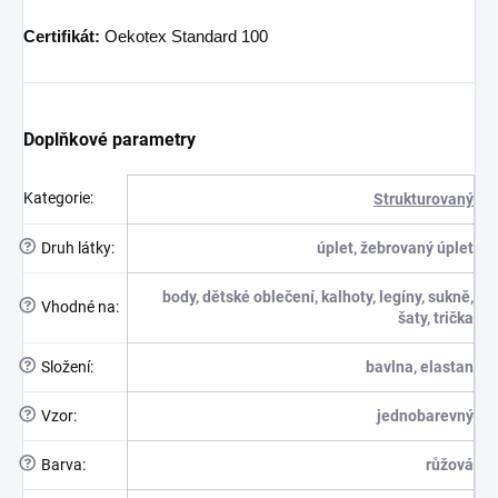
Certifikát:
Oekotex Standard 100
Doplňkové parametry
Kategorie
:
Strukturovaný
?
Druh látky
:
úplet, žebrovaný úplet
body, dětské oblečení, kalhoty, legíny, sukně,
?
Vhodné na
:
šaty, trička
?
Složení
:
bavlna, elastan
?
Vzor
:
jednobarevný
?
Barva
:
růžová