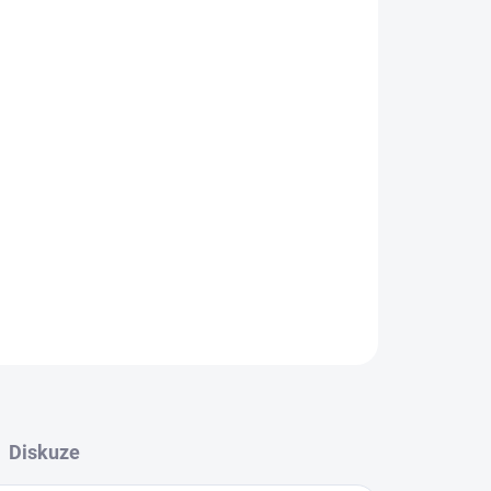
 ve vesmíru ozvláštní dětský šatník.
ZEPTAT SE
Diskuze