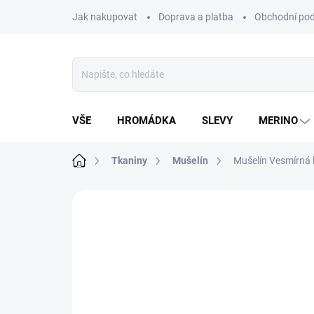
Přejít
Jak nakupovat
Doprava a platba
Obchodní po
na
obsah
VŠE
HROMÁDKA
SLEVY
MERINO
Domů
Tkaniny
Mušelín
Mušelín Vesmírná