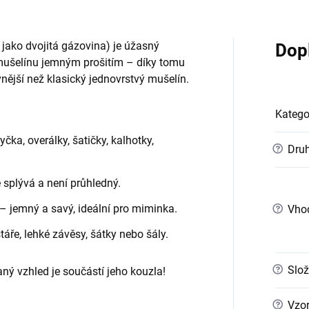
jako dvojitá gázovina) je úžasný
Dop
y mušelínu jemným prošitím – díky tomu
nější než klasický jednovrstvý mušelín.
Katego
ka, overálky, šatičky, kalhotky,
?
Druh
ě splývá a není průhledný.
– jemný a savý, ideální pro miminka.
?
Vho
ře, lehké závěsy, šátky nebo šály.
?
Slož
ný vzhled je součástí jeho kouzla!
?
Vzo