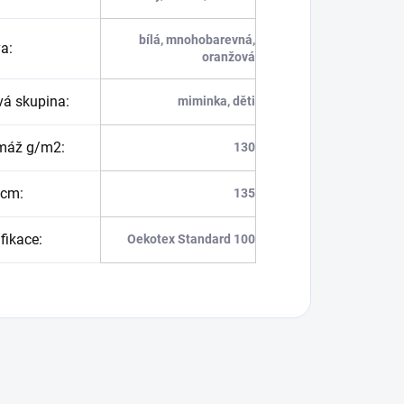
bílá, mnohobarevná,
va
:
oranžová
vá skupina
:
miminka, děti
máž g/m2
:
130
 cm
:
135
ifikace
:
Oekotex Standard 100