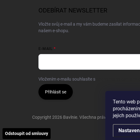
ODEBÍRAT NEWSLETTER
Vložte svůj e-mail a my vám budeme zasílat informa
našem e-shopu.
E-MAIL
Vložením e-mailu souhlasíte s
podmínkami ochrany o
Přihlásit se
Tento web p
procházením
jejich použí
Copyright 2026
Bavlnie
. Všechna práva vyhrazena.
Nastaven
Odstoupit od smlouvy