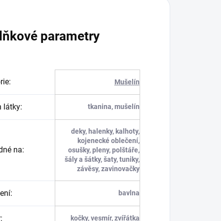
lňkové parametry
rie
:
Mušelín
 látky
:
tkanina, mušelín
deky, halenky, kalhoty,
kojenecké oblečení,
dné na
:
osušky, pleny, polštáře,
šály a šátky, šaty, tuniky,
závěsy, zavinovačky
ení
:
bavlna
r
:
kočky, vesmír, zvířátka