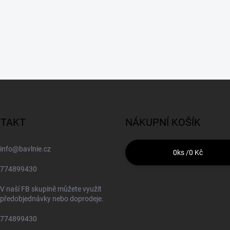
TAKT
NÁKUPNÍ KOŠÍK
info
@
bavlnie.cz
0
ks /
0 Kč
774899430
V naší FB skupině můžete využít
předobjednávky nebo doprodeje.
774899430