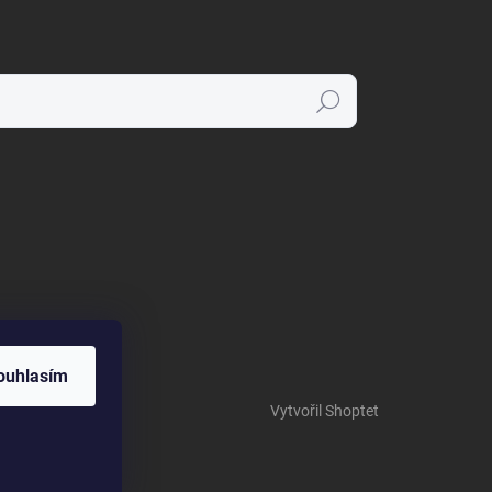
Hledat
ouhlasím
Vytvořil Shoptet