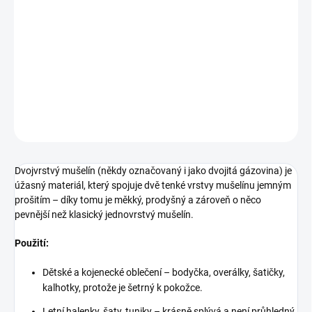
Dvojvrstvý mušelín který hravě doplní šatník i interiér.
Složení
100 % bavlna
Šíře
135 cm
Gramáž
135 g/m²
DETAILNÍ INFORMACE
ZEPTAT SE
Dvojvrstvý mušelín (někdy označovaný i jako dvojitá gázovina) je
úžasný materiál, který spojuje dvě tenké vrstvy mušelínu jemným
prošitím – díky tomu je měkký, prodyšný a zároveň o něco
pevnější než klasický jednovrstvý mušelín.
Použití:
Dětské a kojenecké oblečení – bodyčka, overálky, šatičky,
kalhotky, protože je šetrný k pokožce.
Letní halenky, šaty, tuniky – krásně splývá a není průhledný.