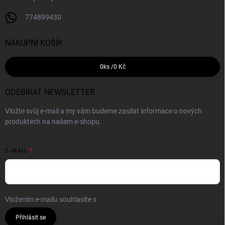
774899430
NÁKUPNÍ KOŠÍK
0
ks /
0 Kč
ODEBÍRAT NEWSLETTER
Vložte svůj e-mail a my vám budeme zasílat informace o nových
produktech na našem e-shopu.
E-MAIL
Vložením e-mailu souhlasíte s
podmínkami ochrany osobních údajů
Přihlásit se