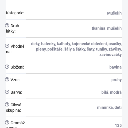
Kategorie
:
Mušelín
?
Druh
tkanina, mušelín
látky
:
deky, halenky, kalhoty, kojenecké oblečení, osušky,
?
Vhodné
pleny, polštáře, šály a šátky, šaty, tuniky, závěsy,
na
:
zavinovačky
?
Složení
:
bavlna
?
Vzor
:
pruhy
?
Barva
:
bílá, modrá
?
Cílová
miminka, děti
skupina
:
?
Gramáž
135