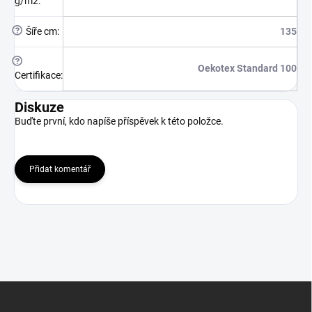
g/m2
:
?
Šíře cm
:
135
?
Oekotex Standard 100
Certifikace
:
Diskuze
Buďte první, kdo napíše příspěvek k této položce.
Přidat komentář
Z
á