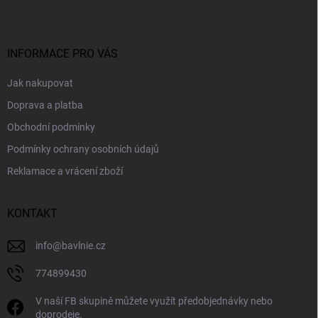
p
a
t
í
INFORMACE PRO VÁS
Jak nakupovat
Doprava a platba
Obchodní podmínky
Podmínky ochrany osobních údajů
Reklamace a vrácení zboží
KONTAKT
info
@
bavlnie.cz
774899430
V naší FB skupině můžete využít předobjednávky nebo
doprodeje.