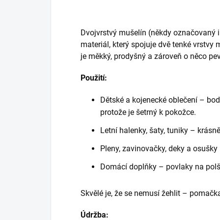
Dvojvrstvý mušelín (někdy označovaný i 
materiál, který spojuje dvě tenké vrstv
je měkký, prodyšný a zároveň o něco pev
Použití:
Dětské a kojenecké oblečení – bodyč
protože je šetrný k pokožce.
Letní halenky, šaty, tuniky – krásn
Pleny, zavinovačky, deky a osušky 
Domácí doplňky – povlaky na polštá
Skvělé je, že se nemusí žehlit – pomačka
Údržba: