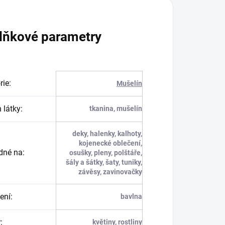
lňkové parametry
rie
:
Mušelín
 látky
:
tkanina, mušelín
deky, halenky, kalhoty,
kojenecké oblečení,
dné na
:
osušky, pleny, polštáře,
šály a šátky, šaty, tuniky,
závěsy, zavinovačky
ení
:
bavlna
r
:
květiny, rostliny