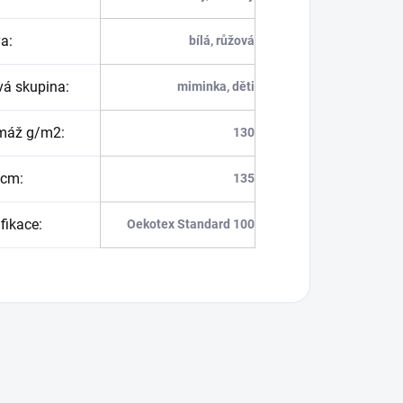
va
:
bílá, růžová
vá skupina
:
miminka, děti
máž g/m2
:
130
 cm
:
135
ifikace
:
Oekotex Standard 100