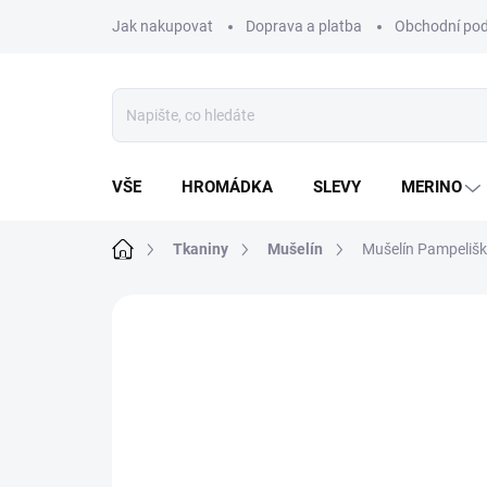
Přejít
Jak nakupovat
Doprava a platba
Obchodní po
na
obsah
VŠE
HROMÁDKA
SLEVY
MERINO
Domů
Tkaniny
Mušelín
Mušelín Pampeliš