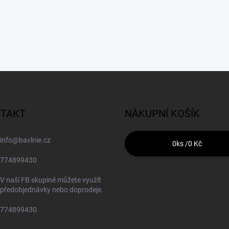
TAKT
NÁKUPNÍ KOŠÍK
info
@
bavlnie.cz
0
ks /
0 Kč
774899430
V naší FB skupině můžete využít
předobjednávky nebo doprodeje.
774899430