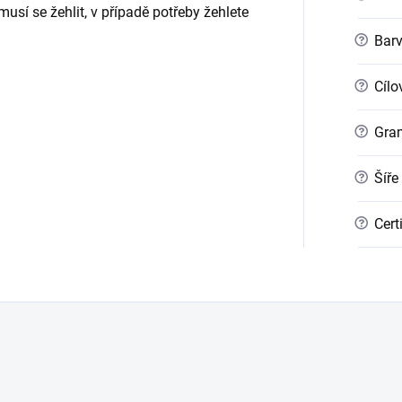
usí se žehlit, v případě potřeby žehlete
?
Bar
?
Cílo
?
Gra
?
Šíře
?
Cert