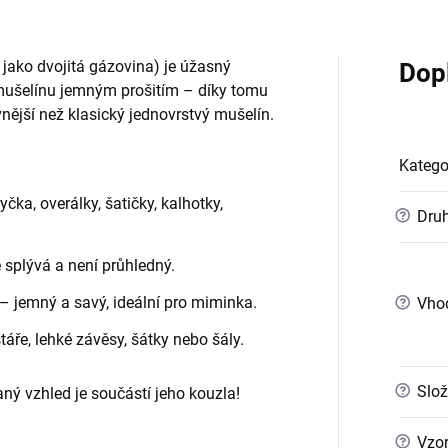
jako dvojitá gázovina) je úžasný
Dop
y mušelínu jemným prošitím – díky tomu
nější než klasický jednovrstvý mušelín.
Katego
ka, overálky, šatičky, kalhotky,
?
Druh
ě splývá a není průhledný.
– jemný a savý, ideální pro miminka.
?
Vho
ře, lehké závěsy, šátky nebo šály.
?
Slož
ný vzhled je součástí jeho kouzla!
?
Vzo