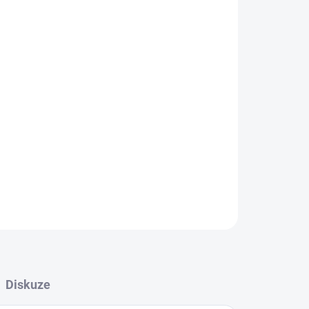
i pampeliškami k rozfoukání nejen na pláž.
ZEPTAT SE
Diskuze