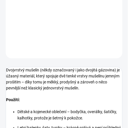
Dvojvrstvý mušelín který hravě doplní šatník i interiér.
Složení
100 % bavlna
Šíře
135 cm
Gramáž
130 g/m²
DETAILNÍ INFORMACE
ZEPTAT SE
Dvojvrstvý mušelín (někdy označovaný i jako dvojitá gázovina) je
úžasný materiál, který spojuje dvě tenké vrstvy mušelínu jemným
prošitím – díky tomu je měkký, prodyšný a zároveň o něco
pevnější než klasický jednovrstvý mušelín.
Použití:
Dětské a kojenecké oblečení – bodyčka, overálky, šatičky,
kalhotky, protože je šetrný k pokožce.
Letní halenky, šaty, tuniky – krásně splývá a není průhledný.