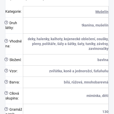
Kategorie
:
Mušelín
?
Druh
tkanina, mušelín
látky
:
deky, halenky, kalhoty, kojenecké oblečení, osušky,
?
Vhodné
pleny, polštáře, šály a šátky, šaty, tuniky, závěsy,
na
:
zavinovačky
?
Složení
:
bavlna
?
Vzor
:
zvířátka, koně a jednorožci, ťuťuňuňu
?
Barva
:
bílá, růžová, mnohobarevná
?
Cílová
miminka, děti
skupina
:
?
Gramáž
130