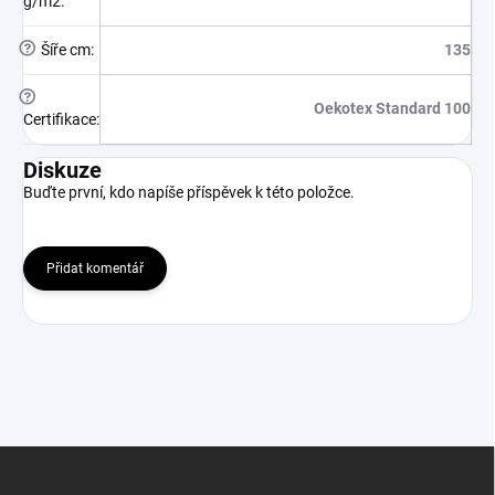
g/m2
:
?
Šíře cm
:
135
?
Oekotex Standard 100
Certifikace
:
Diskuze
Buďte první, kdo napíše příspěvek k této položce.
Přidat komentář
Z
á