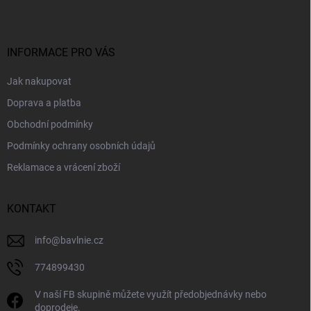
p
a
t
í
INFORMACE PRO VÁS
Jak nakupovat
Doprava a platba
Obchodní podmínky
Podmínky ochrany osobních údajů
Reklamace a vrácení zboží
KONTAKT
info
@
bavlnie.cz
774899430
V naší FB skupině můžete využít předobjednávky nebo
doprodeje.