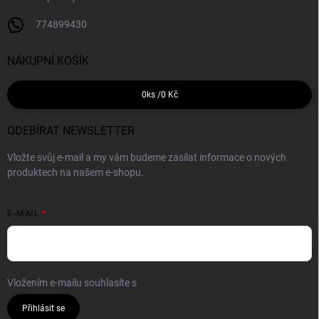
774899430
NÁKUPNÍ KOŠÍK
0
ks /
0 Kč
ODEBÍRAT NEWSLETTER
Vložte svůj e-mail a my vám budeme zasílat informace o nových
produktech na našem e-shopu.
E-MAIL
Vložením e-mailu souhlasíte s
podmínkami ochrany osobních údajů
Přihlásit se