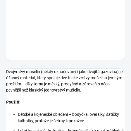
Dvojvrstvý mušelín s beruškami si zamiluje každá holčička.
Složení
100 % bavlna
Šíře
135 cm
Gramáž
130 g/m²
DETAILNÍ INFORMACE
ZEPTAT SE
Dvojvrstvý mušelín (někdy označovaný i jako dvojitá gázovina) je
úžasný materiál, který spojuje dvě tenké vrstvy mušelínu jemným
prošitím – díky tomu je měkký, prodyšný a zároveň o něco
pevnější než klasický jednovrstvý mušelín.
Použití:
Dětské a kojenecké oblečení – bodyčka, overálky, šatičky,
kalhotky, protože je šetrný k pokožce.
Letní halenky, šaty, tuniky – krásně splývá a není průhledný.