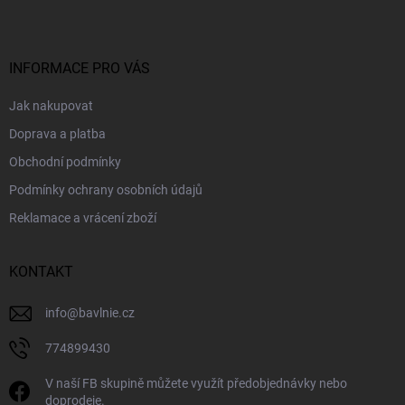
p
a
t
í
INFORMACE PRO VÁS
Jak nakupovat
Doprava a platba
Obchodní podmínky
Podmínky ochrany osobních údajů
Reklamace a vrácení zboží
KONTAKT
info
@
bavlnie.cz
774899430
V naší FB skupině můžete využít předobjednávky nebo
doprodeje.