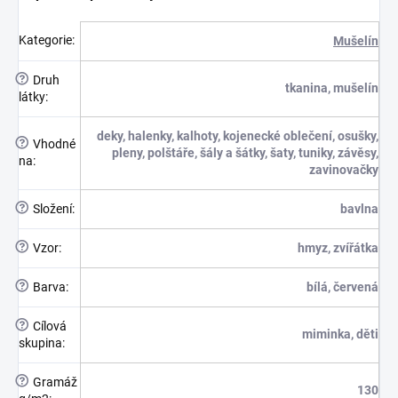
Kategorie
:
Mušelín
?
Druh
tkanina, mušelín
látky
:
deky, halenky, kalhoty, kojenecké oblečení, osušky,
?
Vhodné
pleny, polštáře, šály a šátky, šaty, tuniky, závěsy,
na
:
zavinovačky
?
Složení
:
bavlna
?
Vzor
:
hmyz, zvířátka
?
Barva
:
bílá, červená
?
Cílová
miminka, děti
skupina
:
?
Gramáž
130