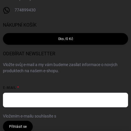
774899430
NÁKUPNÍ KOŠÍK
0
ks /
0 Kč
ODEBÍRAT NEWSLETTER
Vložte svůj e-mail a my vám budeme zasílat informace o nových
produktech na našem e-shopu.
E-MAIL
Vložením e-mailu souhlasíte s
podmínkami ochrany osobních údajů
Přihlásit se