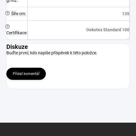
g/m2
:
?
Šíře cm
:
135
?
Oekotex Standard 100
Certifikace
:
Diskuze
Buďte první, kdo napíše příspěvek k této položce.
Přidat komentář
Z
á