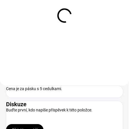
Cedulky 5 ks
15 Kč
12,40 Kč bez DPH
Detail
Saténové cedulky pro všechny
vaše ušité kousky
Cena je za pásku s 5 cedulkami.
Diskuze
Buďte první, kdo napíše příspěvek k této položce.