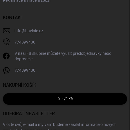
Reklamace a vrácení zboží
KONTAKT
info
@
bavlnie.cz
774899430
V naší FB skupině můžete využít předobjednávky nebo
doprodeje.
774899430
NÁKUPNÍ KOŠÍK
0
ks /
0 Kč
ODEBÍRAT NEWSLETTER
Vložte svůj e-mail a my vám budeme zasílat informace o nových