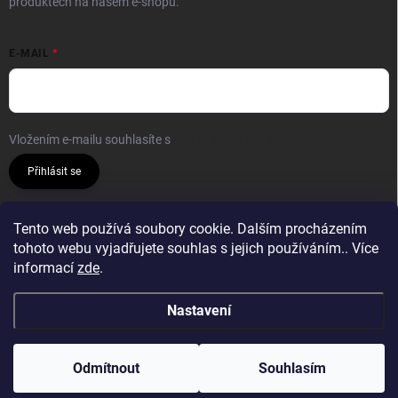
produktech na našem e-shopu.
E-MAIL
Vložením e-mailu souhlasíte s
podmínkami ochrany osobních údajů
Přihlásit se
VYHLEDÁVÁNÍ
Tento web používá soubory cookie. Dalším procházením
tohoto webu vyjadřujete souhlas s jejich používáním.. Více
informací
zde
.
Hledat
Nastavení
Copyright 2026
Bavlnie
. Všechna práva vyhrazena.
Odmítnout
Souhlasím
Vytvořil Shoptet