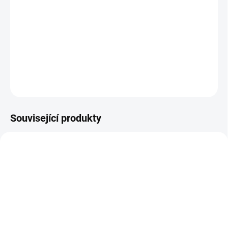
−
+
Přidat do košíku
Saténové cedulky pro všechny vaše ušité kousky
DETAILNÍ INFORMACE
ZEPTAT SE
Související produkty
SKLADEM
(>5 KS)