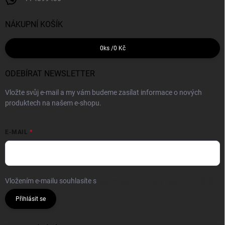
NÁKUPNÍ KOŠÍK
0
ks /
0 Kč
ODEBÍRAT NEWSLETTER
Vložte svůj e-mail a my vám budeme zasílat informace o nových
produktech na našem e-shopu.
E-MAIL
Vložením e-mailu souhlasíte s
podmínkami ochrany osobních údajů
Přihlásit se