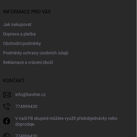
t
í
INFORMACE PRO VÁS
Jak nakupovat
Doprava a platba
Obchodní podmínky
Podmínky ochrany osobních údajů
Reklamace a vrácení zboží
KONTAKT
info
@
bavlnie.cz
774899430
V naší FB skupině můžete využít předobjednávky nebo
doprodeje.
774899430