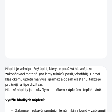
Bavlněný náplet tunel.
Složení
95 % bavlna, 5 % elastan
Šíře
100 cm
Gramáž
240 g/m²
DETAILNÍ INFORMACE
ZEPTAT SE
Náplet je velmi pružný úplet, který se používá hlavně jako
zakončovací materiál (na lemy rukávů, pasů, výstřihů). Oproti
klasickému úpletu má vyšší gramáž a obsah elastanu, takže je
pružnější a lépe drží tvar.
Hladké náplety jsou skvělým doplňkem k úpletům i teplákovině.
Využití hladkých nápletů:
Zakončení rukávů, spodních lemů mikin a bund – zabraňují