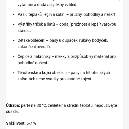
vytahání a dodávají pěkný vzhled.
Pas u tepláků, legín a sukní – pružný, pohodlný a neškrtí.
Výstřihy triček a šatů – dodají pružnost a lepší tvarovou
stálost.
Dětské oblečení – pasy u dupaček, rukávy bodyček,
zakončení overalů.
Čepice a nákrčníky – měkký a přizpůsobivý materiál pro
pohodlné nošení.
Těhotenské a kojicí oblečení – pasy na těhotenských
kalhotách nebo vsadky pro snadné kojení.
Údržba:
perte na 30 °C, žehlete na střední teplotu, nepoužívejte
sušičku
Srážlivost:
5-7 %