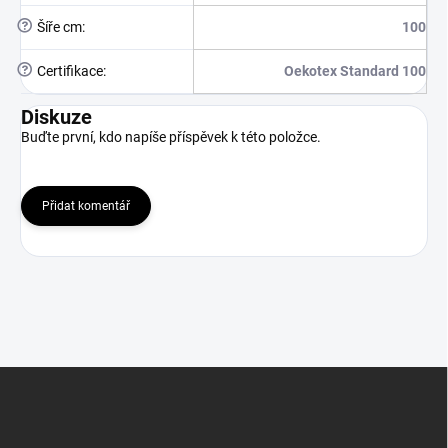
?
Šíře cm
:
100
?
Certifikace
:
Oekotex Standard 100
Diskuze
Buďte první, kdo napíše příspěvek k této položce.
Přidat komentář
Z
á
p
a