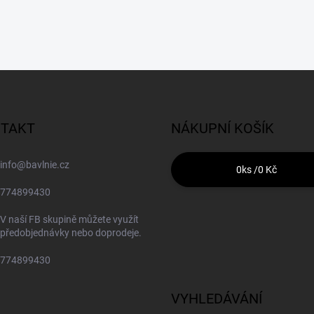
TAKT
NÁKUPNÍ KOŠÍK
info
@
bavlnie.cz
0
ks /
0 Kč
774899430
V naší FB skupině můžete využít
předobjednávky nebo doprodeje.
774899430
VYHLEDÁVÁNÍ