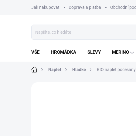
Přejít
Jak nakupovat
Doprava a platba
Obchodní po
na
obsah
VŠE
HROMÁDKA
SLEVY
MERINO
Domů
Náplet
Hladké
BIO náplet počesaný 