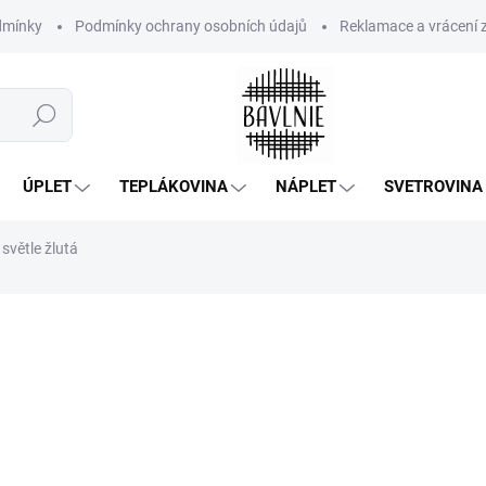
dmínky
Podmínky ochrany osobních údajů
Reklamace a vrácení 
Hledat
ÚPLET
TEPLÁKOVINA
NÁPLET
SVETROVINA
světle žlutá
450 Kč
/ m
371,90 Kč bez DPH
Měrná
SKLADEM
(1,6 M)
cena:
−
+