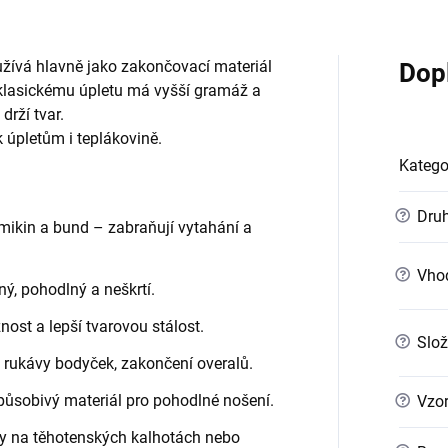
oužívá hlavně jako zakončovací materiál
Dop
i klasickému úpletu má vyšší gramáž a
drží tvar.
 úpletům i teplákovině.
Katego
?
Druh
mikin a bund – zabraňují vytahání a
?
Vho
ný, pohodlný a neškrtí.
žnost a lepší tvarovou stálost.
?
Slož
 rukávy bodyček, zakončení overalů.
působivý materiál pro pohodlné nošení.
?
Vzo
sy na těhotenských kalhotách nebo