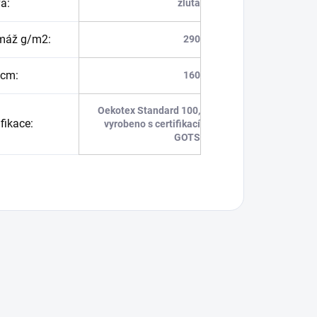
va
:
žlutá
máž g/m2
:
290
 cm
:
160
Oekotex Standard 100,
ifikace
:
vyrobeno s certifikací
GOTS