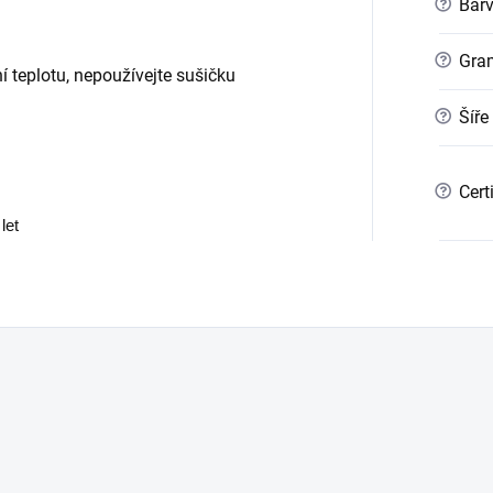
?
Bar
?
Gra
ní teplotu, nepoužívejte sušičku
?
Šíře
?
Cert
let