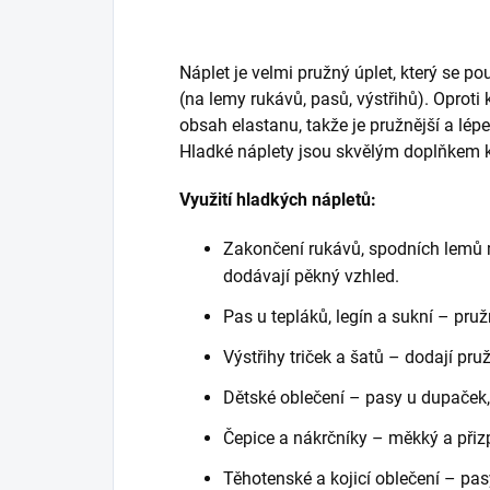
Náplet je velmi pružný úplet, který se p
(na lemy rukávů, pasů, výstřihů). Oprot
obsah elastanu, takže je pružnější a lépe 
Hladké náplety jsou skvělým doplňkem k
Využití hladkých nápletů:
Zakončení rukávů, spodních lemů 
dodávají pěkný vzhled.
Pas u tepláků, legín a sukní – pruž
Výstřihy triček a šatů – dodají pru
Dětské oblečení – pasy u dupaček,
Čepice a nákrčníky – měkký a přiz
Těhotenské a kojicí oblečení – pa