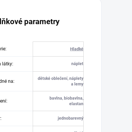
lňkové parametry
rie
:
Hladké
 látky
:
náplet
dětské oblečení, náplety
dné na
:
a lemy
bavlna, biobavlna,
ení
:
elastan
r
:
jednobarevný