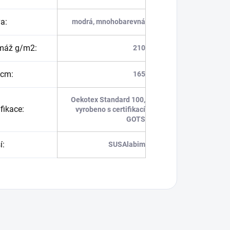
va
:
modrá, mnohobarevná
máž g/m2
:
210
 cm
:
165
Oekotex Standard 100,
ifikace
:
vyrobeno s certifikací
GOTS
í
:
SUSAlabim