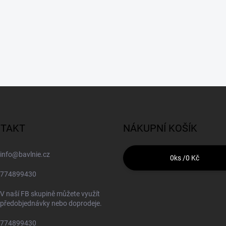
TAKT
NÁKUPNÍ KOŠÍK
info
@
bavlnie.cz
0
ks /
0 Kč
774899430
V naší FB skupině můžete využít
předobjednávky nebo doprodeje.
774899430