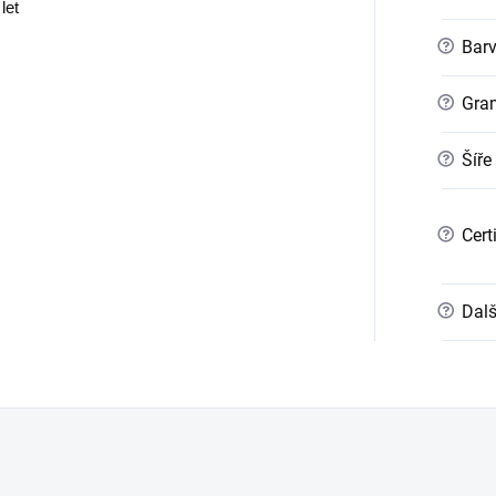
let
?
Bar
?
Gra
?
Šíře
?
Cert
?
Dalš