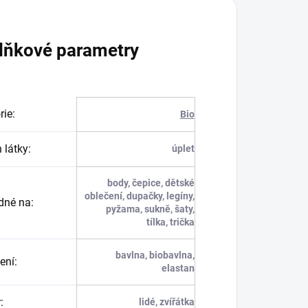
lňkové parametry
rie
:
Bio
 látky
:
úplet
body, čepice, dětské
oblečení, dupačky, legíny,
dné na
:
pyžama, sukně, šaty,
tílka, trička
bavlna, biobavlna,
ení
:
elastan
r
:
lidé, zvířátka