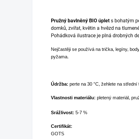
Pružný bavlněný BIO úplet
s bohatým p
domků, zvířat, květin a hvězd na tlum
Pohádková ilustrace je plná drobných det
Nejčastěji se používá na trička, legíny, body
pyžama.
Údržba:
perte na 30 °C, žehlete na střední 
Vlastnosti materiálu:
pletený materiál, pru
Srážlivost:
5-7 %
Certifikát:
GOTS