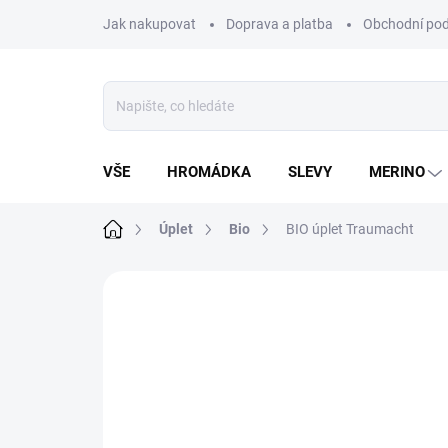
Přejít
Jak nakupovat
Doprava a platba
Obchodní po
na
obsah
VŠE
HROMÁDKA
SLEVY
MERINO
Domů
Úplet
Bio
BIO úplet Traumacht