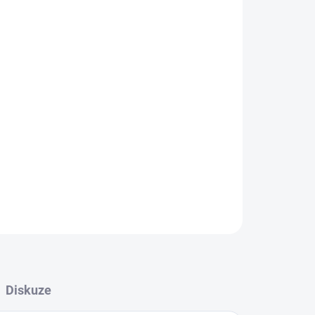
 a hvězdy otevírají snový svět plný drobných
5 % elastan
ZEPTAT SE
Diskuze