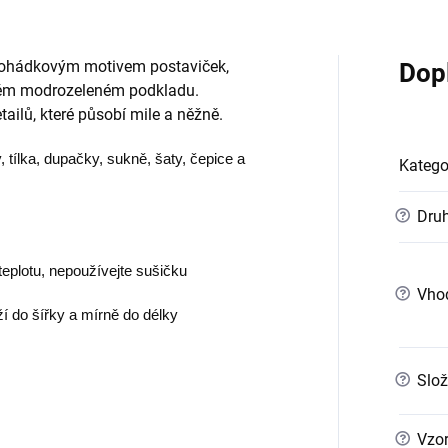
ohádkovým motivem postaviček,
Dop
eném modrozeleném podkladu.
ailů, které působí mile a něžně.
, tílka, dupačky, sukně, šaty, čepice a
Katego
?
Druh
teplotu, nepoužívejte sušičku
?
Vho
ží do šířky a mírně do délky
?
Slož
?
Vzo