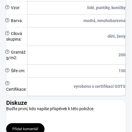
?
Vzor
:
lidé, puntíky, koníčky
?
Barva
:
modrá, mnohobarevná
?
Cílová
děti, ženy
skupina
:
?
Gramáž
200
g/m2
:
?
Šíře cm
:
150
?
vyrobeno s certifikací GOTS
Certifikace
:
Diskuze
Buďte první, kdo napíše příspěvek k této položce.
Přidat komentář