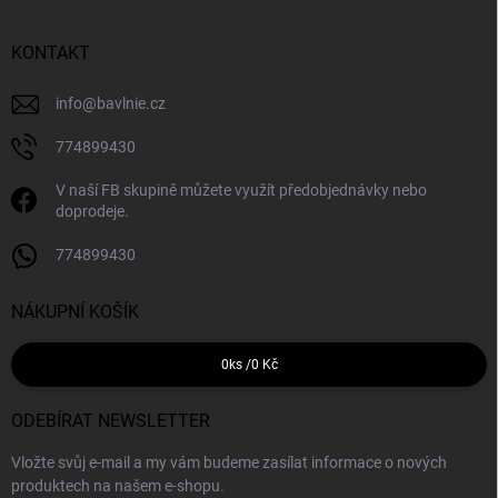
KONTAKT
info
@
bavlnie.cz
774899430
V naší FB skupině můžete využít předobjednávky nebo
doprodeje.
774899430
NÁKUPNÍ KOŠÍK
0
ks /
0 Kč
ODEBÍRAT NEWSLETTER
Vložte svůj e-mail a my vám budeme zasílat informace o nových
produktech na našem e-shopu.