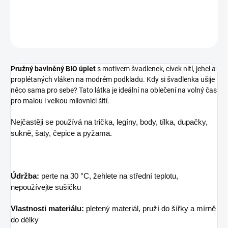
DETAILNÍ INFORMACE
ZEPTAT SE
Pružný bavlněný BIO úplet
s motivem švadlenek, cívek nití, jehel a
proplétaných vláken na modrém podkladu. Kdy si švadlenka ušije
něco sama pro sebe? Tato látka je ideální na oblečení na volný čas
pro malou i velkou milovnici šití.
Nejčastěji se používá na trička, legíny, body, tílka, dupačky,
sukně, šaty, čepice a pyžama.
Údržba:
perte na 30 °C, žehlete na střední teplotu,
nepoužívejte sušičku
Vlastnosti materiálu:
pletený materiál, pruží do šířky a mírně
do délky