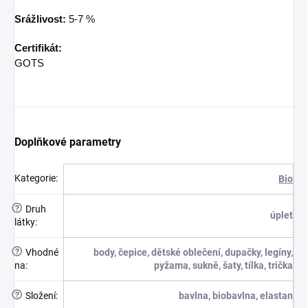
Srážlivost:
5-7 %
Certifikát:
GOTS
Doplňkové parametry
Kategorie
:
Bio
?
Druh
úplet
látky
:
?
Vhodné
body, čepice, dětské oblečení, dupačky, legíny,
na
:
pyžama, sukně, šaty, tílka, trička
?
Složení
:
bavlna, biobavlna, elastan