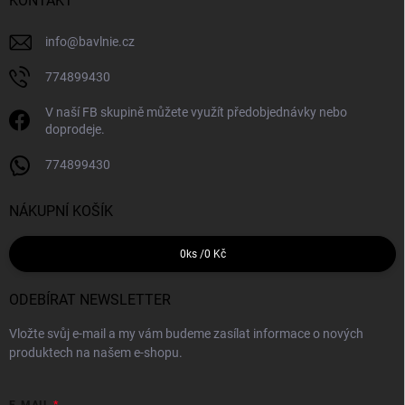
KONTAKT
info
@
bavlnie.cz
774899430
V naší FB skupině můžete využít předobjednávky nebo
doprodeje.
774899430
NÁKUPNÍ KOŠÍK
0
ks /
0 Kč
ODEBÍRAT NEWSLETTER
Vložte svůj e-mail a my vám budeme zasílat informace o nových
produktech na našem e-shopu.