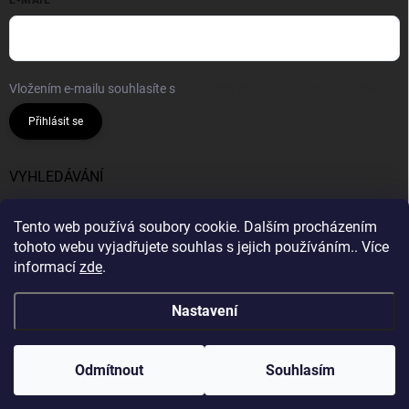
E-MAIL
Vložením e-mailu souhlasíte s
podmínkami ochrany osobních údajů
Přihlásit se
VYHLEDÁVÁNÍ
Hledat
Tento web používá soubory cookie. Dalším procházením
tohoto webu vyjadřujete souhlas s jejich používáním.. Více
informací
zde
.
Nastavení
Copyright 2026
Bavlnie
. Všechna práva vyhrazena.
Vytvořil Shoptet
Odmítnout
Souhlasím
Odstoupit od smlouvy