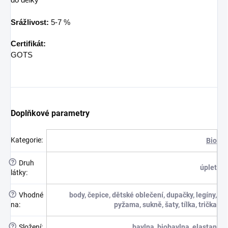
do délky
Srážlivost:
5-7 %
Certifikát:
GOTS
Doplňkové parametry
Kategorie
:
Bio
?
Druh
úplet
látky
:
?
Vhodné
body, čepice, dětské oblečení, dupačky, legíny,
na
:
pyžama, sukně, šaty, tílka, trička
?
Složení
:
bavlna, biobavlna, elastan