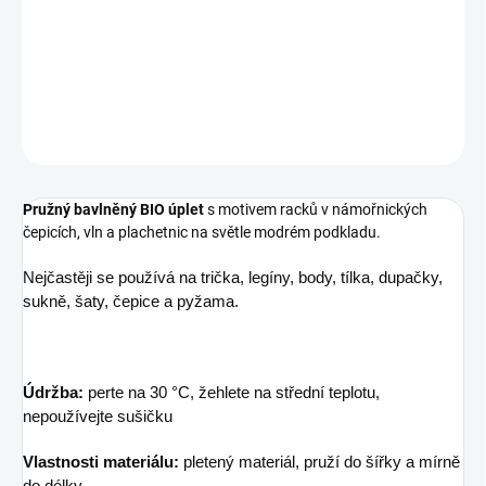
Gramáž
200 g/m²
DETAILNÍ INFORMACE
ZEPTAT SE
Pružný bavlněný BIO úplet
s motivem racků v námořnických
čepicích, vln a plachetnic na světle modrém podkladu.
Nejčastěji se používá na trička, legíny, body, tílka, dupačky,
sukně, šaty, čepice a pyžama.
Údržba:
perte na 30 °C, žehlete na střední teplotu,
nepoužívejte sušičku
Vlastnosti materiálu:
pletený materiál, pruží do šířky a mírně