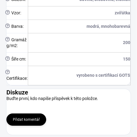
?
Vzor
:
zvířátka
?
Barva
:
modrá, mnohobarevná
?
Gramáž
200
g/m2
:
?
Šíře cm
:
150
?
vyrobeno s certifikací GOTS
Certifikace
:
Diskuze
Buďte první, kdo napíše příspěvek k této položce.
Přidat komentář