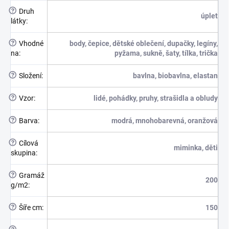
?
Druh
úplet
látky
:
?
Vhodné
body, čepice, dětské oblečení, dupačky, legíny,
na
:
pyžama, sukně, šaty, tílka, trička
?
Složení
:
bavlna, biobavlna, elastan
?
Vzor
:
lidé, pohádky, pruhy, strašidla a obludy
?
Barva
:
modrá, mnohobarevná, oranžová
?
Cílová
miminka, děti
skupina
:
?
Gramáž
200
g/m2
:
?
Šíře cm
:
150