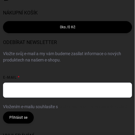
NÁKUPNÍ KOŠÍK
0
ks /
0 Kč
ODEBÍRAT NEWSLETTER
Vložte svůj e-mail a my vám budeme zasílat informace o nových
produktech na našem e-shopu.
E-MAIL
Vložením e-mailu souhlasíte s
podmínkami ochrany osobních údajů
Přihlásit se