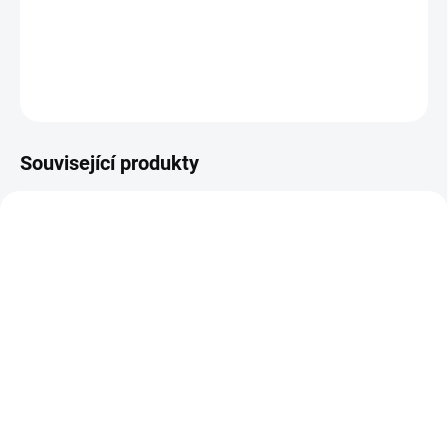
Gramáž
200 g/m²
DETAILNÍ INFORMACE
ZEPTAT SE
Související produkty
SKLADEM
SKLADEM
(2,1 M)
(2,5 M)
BIO teplákovina Lillestoff
BIO úplet Lillestoff
Monsterstarke Freunde
Monsterstarke Freunde