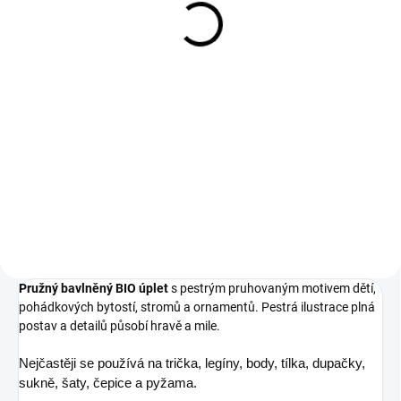
Pink
430 Kč
420 Kč
355,37 Kč bez DPH
347,11 Kč bez DPH
Do košíku
Do košíku
Pohádkové bytosti, děti a les tvoří
velké dobrodružství v plných
Pohádkové bytosti, děti a les tvoří
barvách. Složení 95 % biobavlna,
velké dobrodružství v plných
5 % elastan Šíře 150 cm Gramáž
barvách. Složení 95 % biobavlna,
240 g/m² ...
5 % elastan Šíře 150 cm Gramáž
200 g/m²
Pružný bavlněný BIO úplet
s pestrým pruhovaným motivem dětí,
pohádkových bytostí, stromů a ornamentů. Pestrá ilustrace plná
postav a detailů působí hravě a mile.
Nejčastěji se používá na trička, legíny, body, tílka, dupačky,
sukně, šaty, čepice a pyžama.