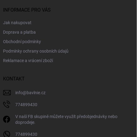
t
í
INFORMACE PRO VÁS
Jak nakupovat
Doprava a platba
Obchodní podmínky
Podmínky ochrany osobních údajů
Reklamace a vrácení zboží
KONTAKT
info
@
bavlnie.cz
774899430
V naší FB skupině můžete využít předobjednávky nebo
doprodeje.
774899430