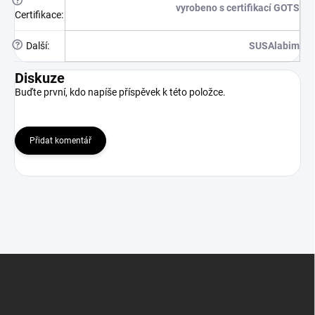
?
vyrobeno s certifikací GOTS
Certifikace
:
?
Další
:
SUSAlabim
Diskuze
Buďte první, kdo napíše příspěvek k této položce.
Přidat komentář
Z
á
p
a