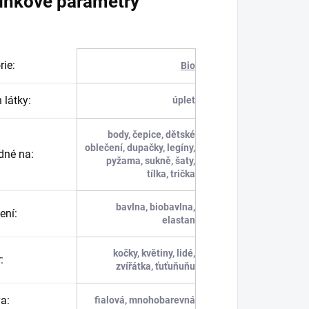
lňkové parametry
rie
:
Bio
 látky
:
úplet
body, čepice, dětské
oblečení, dupačky, legíny,
dné na
:
pyžama, sukně, šaty,
tílka, trička
bavlna, biobavlna,
ení
:
elastan
kočky, květiny, lidé,
r
:
zvířátka, ťuťuňuňu
va
:
fialová, mnohobarevná