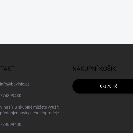
TAKT
NÁKUPNÍ KOŠÍK
info
@
bavlnie.cz
0
ks /
0 Kč
774899430
V naší FB skupině můžete využít
předobjednávky nebo doprodeje.
774899430