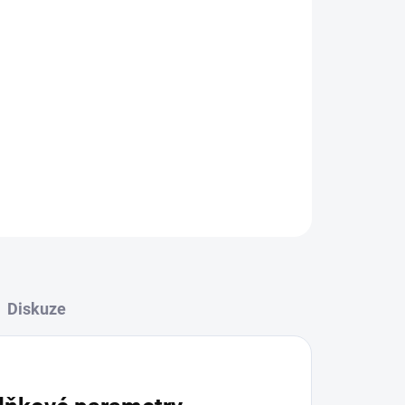
tváří něžný motiv pro malé milovnice zvířat.
5 % elastan
ZEPTAT SE
Diskuze