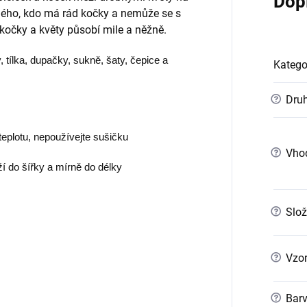
Dop
dého, kdo má rád kočky a nemůže se s
kočky a květy působí mile a něžně.
, tílka, dupačky, sukně, šaty, čepice a
Katego
?
Druh
teplotu, nepoužívejte sušičku
?
Vho
ží do šířky a mírně do délky
?
Slož
?
Vzo
?
Bar