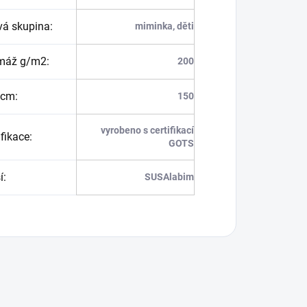
vá skupina
:
miminka, děti
máž g/m2
:
200
 cm
:
150
vyrobeno s certifikací
ifikace
:
GOTS
í
:
SUSAlabim