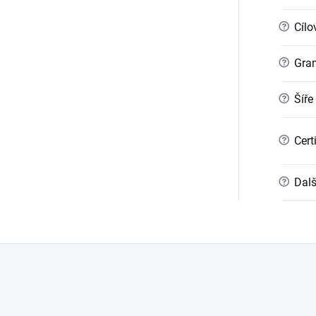
?
Cílo
?
Gra
?
Šíře
?
Cert
?
Dalš