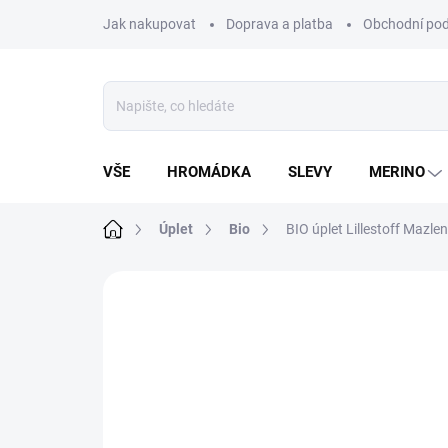
Přejít
Jak nakupovat
Doprava a platba
Obchodní po
na
obsah
VŠE
HROMÁDKA
SLEVY
MERINO
Domů
Úplet
Bio
BIO úplet Lillestoff Mazle