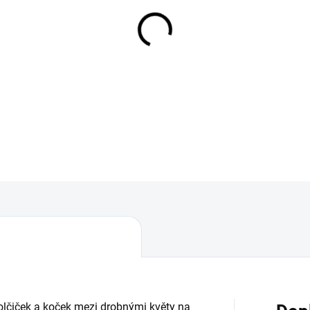
Dívka mazlící se s kočkou vy
Složení
95 % biobavlna, 
Šíře
150 cm
Gramáž
200 g/m²
DETAILNÍ INFORMACE
lčiček a koček mezi drobnými květy na