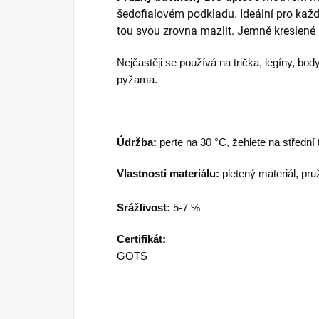
šedofialovém podkladu. Ideální pro kaž
tou svou zrovna mazlit. Jemně kreslené 
Nejčastěji se používá na trička, legíny, body
pyžama.
Údržba:
perte na 30 °C, žehlete na střední 
Vlastnosti materiálu:
pletený materiál, pru
Srážlivost:
5-7 %
Certifikát:
GOTS