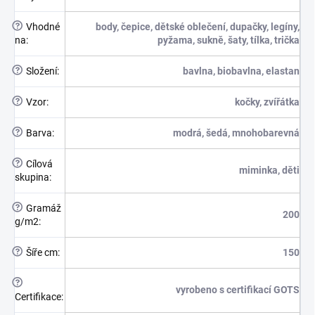
?
Vhodné
body, čepice, dětské oblečení, dupačky, legíny,
na
:
pyžama, sukně, šaty, tílka, trička
?
Složení
:
bavlna, biobavlna, elastan
?
Vzor
:
kočky, zvířátka
?
Barva
:
modrá, šedá, mnohobarevná
?
Cílová
miminka, děti
skupina
:
?
Gramáž
200
g/m2
:
?
Šíře cm
:
150
?
vyrobeno s certifikací GOTS
Certifikace
: