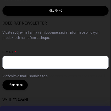
0
ks /
0 Kč
ODEBÍRAT NEWSLETTER
Vložte svůj e-mail a my vám budeme zasílat informace o nových
produktech na našem e-shopu.
E-MAIL
Vložením e-mailu souhlasíte s
podmínkami ochrany osobních údajů
Přihlásit se
VYHLEDÁVÁNÍ