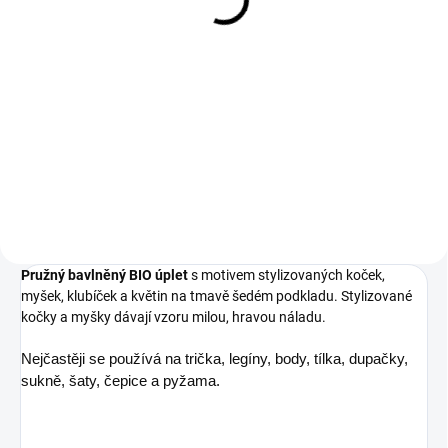
430 Kč
355,37 Kč bez DPH
Do košíku
Kočky a myšky. Složení 95 %
biobavlna, 5 % elastan Šíře 150
cm Gramáž 240 g/m²
Pružný bavlněný BIO úplet
s motivem stylizovaných koček,
myšek, klubíček a květin na tmavě šedém podkladu. Stylizované
kočky a myšky dávají vzoru milou, hravou náladu.
Nejčastěji se používá na trička, legíny, body, tílka, dupačky,
sukně, šaty, čepice a pyžama.