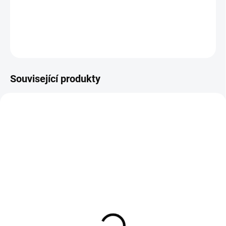
Gramáž
200 g/m²
DETAILNÍ INFORMACE
ZEPTAT SE
Související produkty
SKLADEM
(>5 M)
BIO teplákovina Lillestoff
Kitty