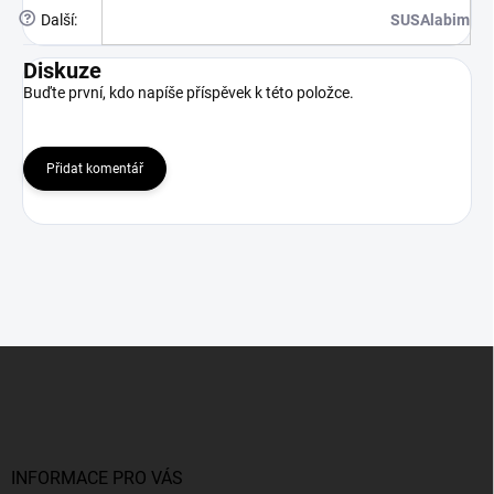
?
Další
:
SUSAlabim
Diskuze
Buďte první, kdo napíše příspěvek k této položce.
Přidat komentář
Z
á
p
a
t
í
INFORMACE PRO VÁS